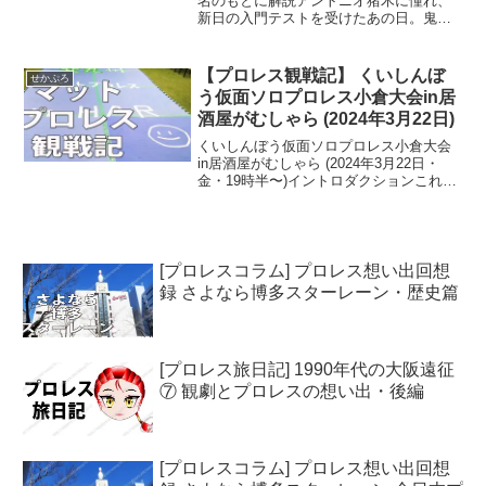
名のもとに解説アントニオ猪木に憧れ、
新日の入門テストを受けたあの日。鬼の
寮長・前田日明のシゴキ、山崎一夫との
出会い。猪木さんの付き人時代。藤原喜
明について旧UWFへ―。ダイナマイト・
【プロレス観戦記】 くいしんぼ
せかぷろ
キッド、越中詩郎とのバ...
う仮面ソロプロレス小倉大会in居
酒屋がむしゃら (2024年3月22日)
くいしんぼう仮面ソロプロレス小倉大会
in居酒屋がむしゃら (2024年3月22日・
金・19時半〜)イントロダクションこれま
で年に約一回居酒屋がむしゃらに登場し
ていた、くいしんぼう仮面が久々に満を
持して北九州でマットプロレス(ソロプロ
レス)を...
[プロレスコラム] プロレス想い出回想
録 さよなら博多スターレーン・歴史篇
[プロレス旅日記] 1990年代の大阪遠征
⑦ 観劇とプロレスの想い出・後編
[プロレスコラム] プロレス想い出回想