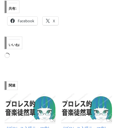
共有:
Facebook
X
いいね:
読
み
込
み
関連
中…