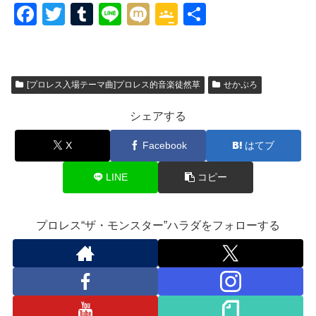
F
T
T
Li
M
G
共
a
wi
u
n
ixi
o
有
c
tt
m
e
o
e
er
bl
gl
[プロレス入場テーマ曲]プロレス的音楽徒然草
せかぷろ
b
r
e
シェアする
o
Cl
o
a
X
Facebook
はてブ
k
ss
LINE
コピー
ro
o
プロレス“ザ・モンスター”ハラダをフォローする
m