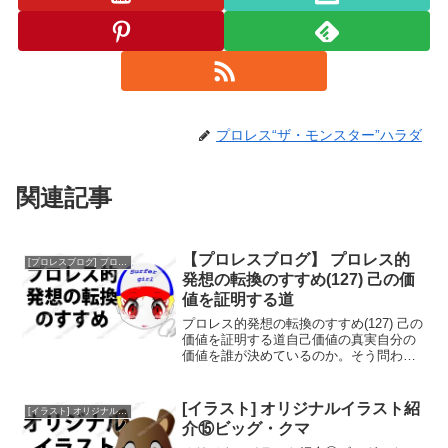
プロレス“ザ・モンスター”ハラダ
関連記事
【プロレスブログ】 プロレス的
[プロレスブログ] プロレス的発想の転換のすすめ
発想の転換のすすめ(127) 己の価
値を証明する道
プロレス的発想の転換のすすめ(127) 己の
価値を証明する道自己価値の真実自分の
価値を誰が決めているのか。そう問われ
たとき、つい「他人の評価」を思い浮か
べていませんか？もしそうなら、それは
正解とは言えません。例えば、会社は仕
[イラスト] オリジナルイラスト紹
[イラスト] オリジナルイラスト紹介
事面のあなたしか...
介⑮ビッグ・クマ