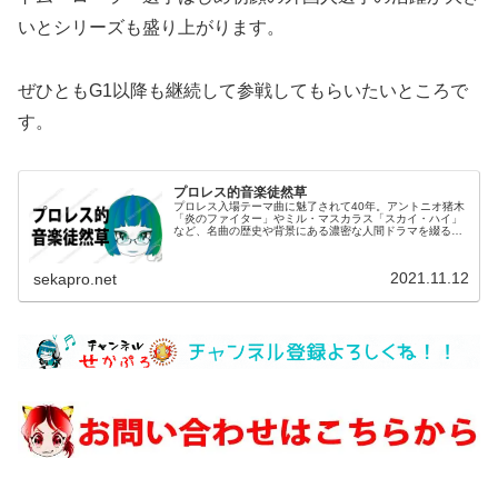
いとシリーズも盛り上がります。
ぜひともG1以降も継続して参戦してもらいたいところで
す。
プロレス的音楽徒然草
プロレス入場テーマ曲に魅了されて40年。アントニオ猪木
「炎のファイター」やミル・マスカラス「スカイ・ハイ」
など、名曲の歴史や背景にある濃密な人間ドラマを綴る
「音楽徒然草」。選手の生き様と音楽が融合する、熱狂と
感動の深淵へあなたを誘います。
2021.11.12
sekapro.net