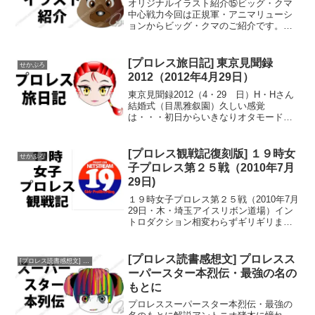
オリジナルイラスト紹介⑮ビッグ・クマ
中心戦力今回は正規軍・アニマリューシ
ョンからビッグ・クマのご紹介です。ビ
ッグ・クマは、一応正規軍をひっぱる中
心戦力というキャラになります。気は優
しくて力持ち巨大と怪力を備えながら、
[プロレス旅日記] 東京見聞録
せかぷろ
持ち前の才能を生かし切れ...
2012（2012年4月29日）
東京見聞録2012（4・29 日）H・Hさん
結婚式（目黒雅叙園）久しい感覚
は・・・初日からいきなりオタモード全
開で飛ばしたんで危うく本題を忘れそう
になったが要はこれが今回の上京のメイ
ンイベント＾＾といってもヒーロー大好
[プロレス観戦記復刻版] １９時女
せかぷろ
き、プロレス大好きな新...
子プロレス第２５戦（2010年7月
29日)
１９時女子プロレス第２５戦（2010年7月
29日・木・埼玉アイスリボン道場）イン
トロダクション相変わらずギリギリまで
チャットインしているさくらさん。この
人には試合とチャットが地続きなんだろ
うか？？そんでもっていきなりCMはいる
[プロレス読書感想文] プロレスス
[プロレス読書感想文] プロレススーパースター本列伝
しっ！え？スポ...
ーパースター本烈伝・最強の名の
もとに
プロレススーパースター本烈伝・最強の