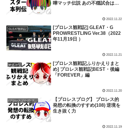
嘩マッチ伝説 あの不穏試合はな
ぜ生まれたのか?
2022.11.22
[プロレス観戦記] GLEAT・G
GLEAT観戦記
PROWRESTLING Ver.38（2022
年11月19日 ）
2022.11.21
[プロレス観戦記ふりかえりまと
せかぷろ
め] プロレス観戦記BEST・後編
「FOREVER」編
2022.11.20
【プロレスブログ】 プロレス的
[プロレスブログ] プロレス的発想の転換のすすめ
発想の転換のすすめ(108) 逆境を
生き抜く力
2022.11.19