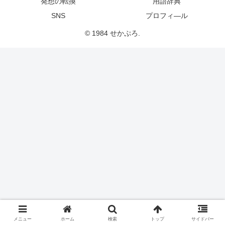
発想の転換
用語辞典
SNS
プロフィ―ル
© 1984 せかぷろ.
メニュー
ホーム
検索
トップ
サイドバー