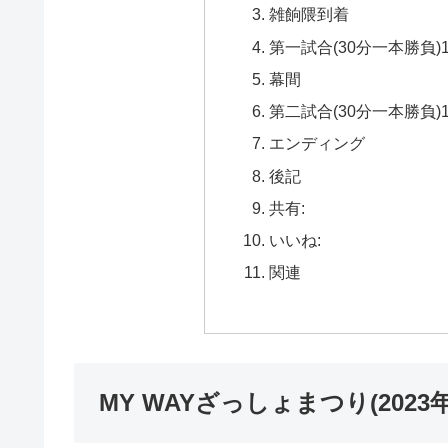
雑餉隈到着
第一試合(30分一本勝負)
幕間
第二試合(30分一本勝負)
エンディング
後記
共有:
いいね:
関連
MY WAYざっしょまつり(202