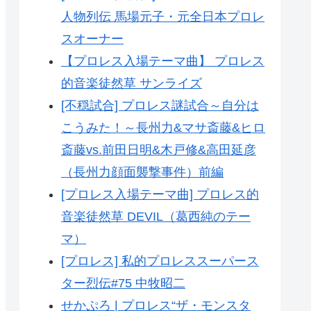
人物列伝 馬場元子・元全日本プロレ
スオーナー
【プロレス入場テーマ曲】 プロレス
的音楽徒然草 サンライズ
[不穏試合] プロレス謎試合～自分は
こうみた！～長州力&マサ斎藤&ヒロ
斎藤vs.前田日明&木戸修&高田延彦
（長州力顔面襲撃事件）前編
[プロレス入場テーマ曲] プロレス的
音楽徒然草 DEVIL（葛西純のテー
マ）
[プロレス] 私的プロレススーパース
ター烈伝#75 中牧昭二
せかぷろ | プロレス“ザ・モンスタ