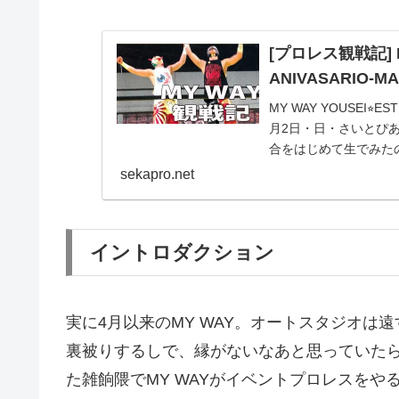
[プロレス観戦記] MY
ANIVASARIO-MA
MY WAY YOUSEI⭐︎EST
月2日・日・さいとぴ
合をはじめて生でみたの
sekapro.net
イントロダクション
実に4月以来のMY WAY。オートスタジオ
裏被りするしで、縁がないなあと思っていた
た雑餉隈でMY WAYがイベントプロレスをや