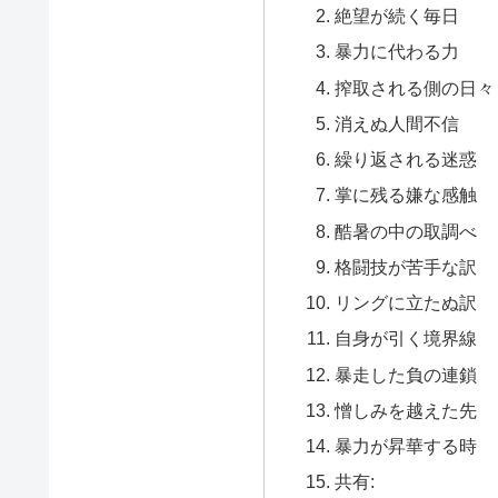
絶望が続く毎日
暴力に代わる力
搾取される側の日々
消えぬ人間不信
繰り返される迷惑
掌に残る嫌な感触
酷暑の中の取調べ
格闘技が苦手な訳
リングに立たぬ訳
自身が引く境界線
暴走した負の連鎖
憎しみを越えた先
暴力が昇華する時
共有: