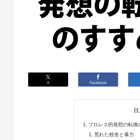
X
Facebook
目
プロレス的発想の転換の
荒れた校舎と暴力