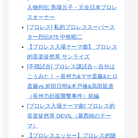
人物列伝 馬場元子・元全日本プロレ
スオーナー
[プロレス] 私的プロレススーパース
ター烈伝#75 中牧昭二
【プロレス入場テーマ曲】 プロレス
的音楽徒然草 サンライズ
[不穏試合] プロレス謎試合～自分は
こうみた！～長州力&マサ斎藤&ヒロ
斎藤vs.前田日明&木戸修&高田延彦
（長州力顔面襲撃事件）前編
[プロレス入場テーマ曲] プロレス的
音楽徒然草 DEVIL（葛西純のテー
マ）
【プロレスエッセー】プロレス的随