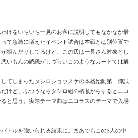
ムわけをいちいち一見のお客に説明してもなかなか最
入って急激に増えたイベント試合は本戦とは別位置で
手が組んだりしてるけど、この辺は一見さん対象とし
と悪いもんの認識がしづらいこのようなカードでは解
ーしてしまったタシロショウスケの本格始動第一弾試
んだけど、ふつうならタシロ組の格順からするとニコ
なると思う。実際テーマ曲はニコラスのテーマで入場
ンバトルを強いられる結果に。まあでもこの3人の中