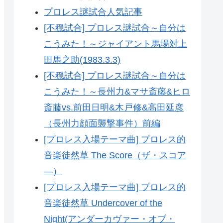
プロレス謎試合人気記事
[不穏試合] プロレス謎試合～自分は
こうみた！～ジャイアント馬場対上
田馬之助(1983.3.3)
[不穏試合] プロレス謎試合～自分は
こうみた！～長州力&マサ斎藤&ヒロ
斎藤vs.前田日明&木戸修&高田延彦
（長州力顔面襲撃事件）前編
[プロレス入場テーマ曲] プロレス的
音楽徒然草 The Score（ザ・スコア
―）
[プロレス入場テーマ曲] プロレス的
音楽徒然草 Undercover of the
Night(アンダーカヴァー・オブ・