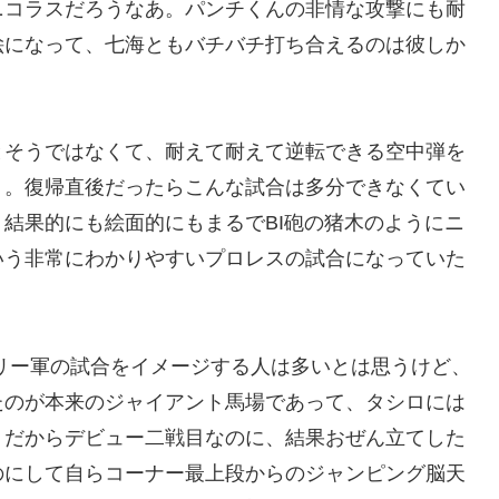
ニコラスだろうなあ。パンチくんの非情な攻撃にも耐
絵になって、七海ともバチバチ打ち合えるのは彼しか
とそうではなくて、耐えて耐えて逆転できる空中弾を
う。復帰直後だったらこんな試合は多分できなくてい
結果的にも絵面的にもまるでBI砲の猪木のようにニ
いう非常にわかりやすいプロレスの試合になっていた
リー軍の試合をイメージする人は多いとは思うけど、
たのが本来のジャイアント馬場であって、タシロには
。だからデビュー二戦目なのに、結果おぜん立てした
のにして自らコーナー最上段からのジャンピング脳天