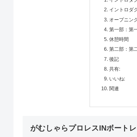
イントロダ
オープニン
第一部：第
休憩時間
第二部：第
後記
共有:
いいね:
関連
がむしゃらプロレスINボート