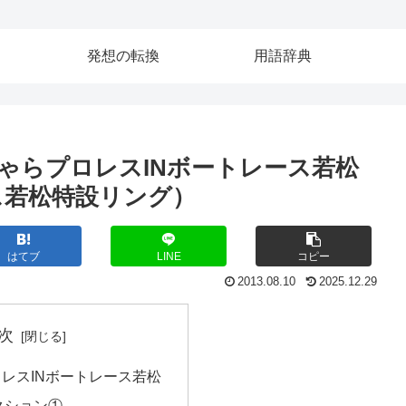
発想の転換
用語辞典
しゃらプロレスINボートレース若松
ース若松特設リング）
はてブ
LINE
コピー
2013.08.10
2025.12.29
次
レスINボートレース若松
クション①