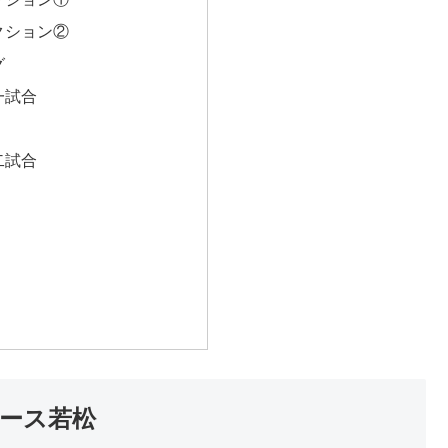
クション②
グ
一試合
二試合
レース若松