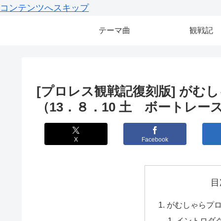
コンテンツへスキップ
テーマ曲
観戦記
[プロレス観戦記復刻版] がむ
（13．８．10 土 ボートレ
X
Facebook
目
がむしゃらプロ
イントロダ