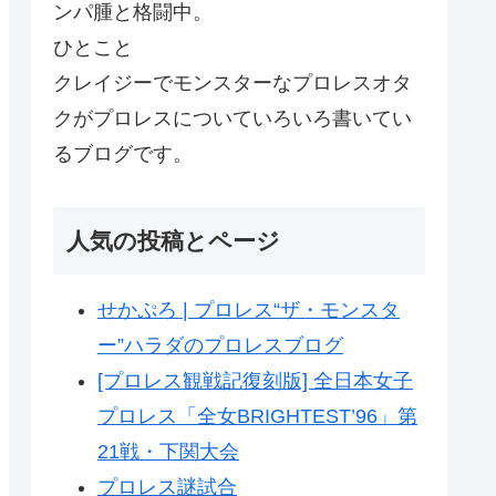
ンパ腫と格闘中。
ひとこと
クレイジーでモンスターなプロレスオタ
クがプロレスについていろいろ書いてい
るブログです。
人気の投稿とページ
せかぷろ | プロレス“ザ・モンスタ
ー”ハラダのプロレスブログ
[プロレス観戦記復刻版] 全日本女子
プロレス「全女BRIGHTEST’96」第
21戦・下関大会
プロレス謎試合