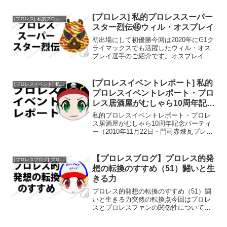
スチュームチェンジするという、キュー
ティーの「設定」ができる前に生まれた
[プロレス] 私的プロレススーパー
[プロレス] 私的プロレススーパースター烈伝
キャラクターです。きっ...
スター烈伝㊻ウィル・オスプレイ
初出場にして初優勝今回は2020年にG1ク
ライマックスでも活躍したウィル・オス
プレイ選手のご紹介です。オスプレイ選
手は2012年4月1日、プログレス・レスリ
ング（Progress Wrestling）のリングにて
デビューを果たします。201...
[プロレスイベントレポート] 私的
[プロレスイベント] 私的プロレスイベントレポート
プロレスイベントレポート・プロ
レス居酒屋がむしゃら10周年記念
パーティー
私的プロレスイベントレポート・プロレ
ス居酒屋がむしゃら10周年記念パーティ
ー（2010年11月22日・門司赤煉瓦プレイ
ス）バリバリの正装前日マスターから届
いたメッセージで「仕事がえりに作業着
でよってもらっても大丈夫ですよ」とい
【プロレスブログ】プロレス的発
[プロレスブログ] プロレス的発想の転換のすすめ
うのが あって...
想の転換のすすめ（51）闘いと生
きる力
プロレス的発想の転換のすすめ（51）闘
いと生きる力突然の転換点今回はプロレ
スとプロレスファンの関係性についての
お話です。 2021年、私にとって大きな転
換点がありました。人間ドックで肺にリ