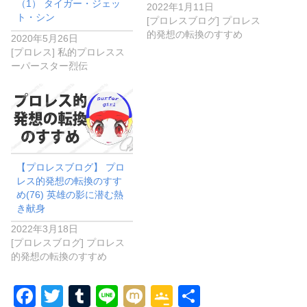
（1） タイガー・ジェッ
2022年1月11日
ト・シン
[プロレスブログ] プロレス
的発想の転換のすすめ
2020年5月26日
[プロレス] 私的プロレスス
ーパースター烈伝
【プロレスブログ】 プロ
レス的発想の転換のすす
め(76) 英雄の影に潜む熱
き献身
2022年3月18日
[プロレスブログ] プロレス
的発想の転換のすすめ
F
T
T
Li
M
G
共