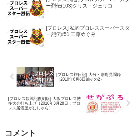
ー烈伝(103)クリス・ジェリコ
[プロレス] 私的プロレススーパースタ
ー烈伝#51 工藤めぐみ
[プロレス旅日記] 大分・別府見聞録
（2010年8月8日編その2）
[プロレス観戦記復刻版] 大阪プロレス博
多大会打ち上げ（2010年3月28日：プロ
レス居酒屋がむしゃら）
コメント