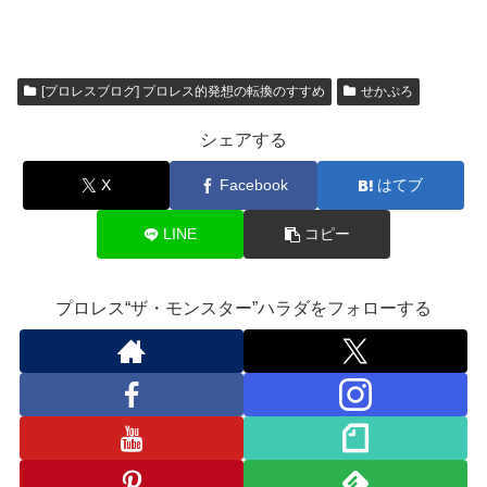
a
wi
u
n
ixi
o
有
c
tt
m
e
o
e
er
bl
gl
[プロレスブログ] プロレス的発想の転換のすすめ
せかぷろ
b
r
e
シェアする
o
Cl
o
a
X
Facebook
はてブ
k
ss
LINE
コピー
ro
o
プロレス“ザ・モンスター”ハラダをフォローする
m