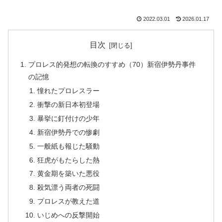
2022.03.01
2026.01.17
目次
プロレス的発想の転換のすすめ（70）新宿伊勢丹事件
の記憶
憧れたプロレスラー
衝撃の新日本初登場
暴挙に釘付けの少年
新宿伊勢丹での惨劇
一般紙も報じた騒動
狂虎がもたらした熱
黄金期を築いた悪役
殺気漂う両者の死闘
プロレスが教えた道
いじめへの反撃開始