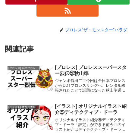
プロレス“ザ・モンスター”ハラダ
関連記事
[プロレス] プロレススーパースタ
[プロレス] 私的プロレススーパースター烈伝
ー烈伝㉑秋山準
ジャンボ鶴田二世今回は全日本プロレス
からDDTプロレスリングへ、レンタル移
籍されたことで話題になった秋山準選手
のご紹介です。秋山選手は全日本入団当
初から「ジャンボ鶴田二世」として期待
され、在学中の1992年2月3日に全日本プ
[イラスト] オリジナルイラスト紹
[イラスト] オリジナルイラスト紹介
ロレス入団会見に...
介⑤ディテクティブ・ドーラ
オリジナルイラスト紹介⑤ディテクティ
ブ・ドーラ「設定」ができる前今回のイ
ラスト紹介はディテクティブ・ドーラで
す。彼女も、干支ごとにキャラクター&コ