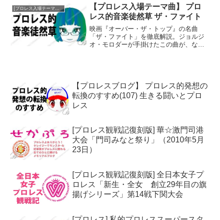
ンパ腫が見つかったのです。 私は生まれ
【プロレス入場テーマ曲】 プロ
[プロレス入場テーマ曲]プロレス的音楽徒然草
てこのかた、タ...
レス的音楽徒然草 ザ・ファイト
映画『オーバー・ザ・トップ』の名曲
「ザ・ファイト」を徹底解説。ジョルジ
オ・モロダーが手掛けたこの曲が、なぜ
マサ斎藤の入場テーマとして愛されたの
か？カバー版の背景やAWA王座の歴史と
共に、プロレス音楽の深い魅力を紐解き
ます。
【プロレスブログ】 プロレス的発想の
転換のすすめ(107) 生きる闘いとプロ
レス
[プロレス観戦記復刻版] 華☆激門司港
大会「門司みなと祭り」（2010年5月
23日）
[プロレス観戦記復刻版] 全日本女子プ
ロレス「新生・全女 創立29年目の旗
揚げシリーズ」第14戦下関大会
[プロレス] 私的プロレススーパースタ