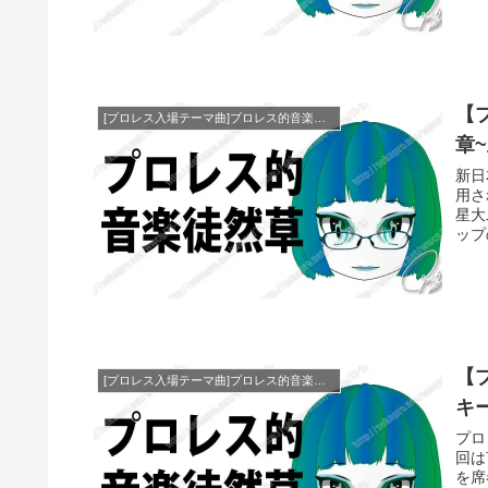
【
[プロレス入場テーマ曲]プロレス的音楽徒然草
章
新日
用さ
星大
ップ
【
[プロレス入場テーマ曲]プロレス的音楽徒然草
キ
プロ
回は
を席