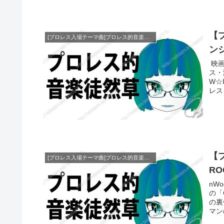
【
[プロレス入場テーマ曲]プロレス的音楽徒然草
ンジ
映画
ス・
W☆
レス
【
[プロレス入場テーマ曲]プロレス的音楽徒然草
RO
nW
の「
の裏
マン