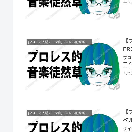
ート
【
[プロレス入場テーマ曲]プロレス的音楽徒然草
FR
プロ
ーマ
ー・
して
【
[プロレス入場テーマ曲]プロレス的音楽徒然草
ベ
タイ