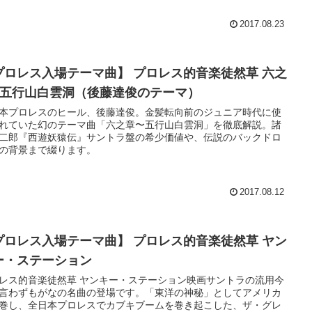
2017.08.23
プロレス入場テーマ曲】 プロレス的音楽徒然草 六之
~五行山白雲洞（後藤達俊のテーマ）
本プロレスのヒール、後藤達俊。金髪転向前のジュニア時代に使
れていた幻のテーマ曲「六之章〜五行山白雲洞」を徹底解説。諸
二郎『西遊妖猿伝』サントラ盤の希少価値や、伝説のバックドロ
の背景まで綴ります。
2017.08.12
プロレス入場テーマ曲】 プロレス的音楽徒然草 ヤン
ー・ステーション
レス的音楽徒然草 ヤンキー・ステーション映画サントラの流用今
言わずもがなの名曲の登場です。「東洋の神秘」としてアメリカ
巻し、全日本プロレスでカブキブームを巻き起こした、ザ・グレ