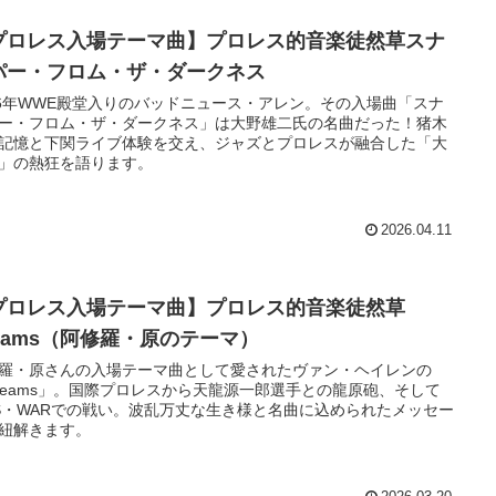
プロレス入場テーマ曲】プロレス的音楽徒然草スナ
パー・フロム・ザ・ダークネス
26年WWE殿堂入りのバッドニュース・アレン。その入場曲「スナ
ー・フロム・ザ・ダークネス」は大野雄二氏の名曲だった！猪木
記憶と下関ライブ体験を交え、ジャズとプロレスが融合した「大
」の熱狂を語ります。
2026.04.11
プロレス入場テーマ曲】プロレス的音楽徒然草
reams（阿修羅・原のテーマ）
羅・原さんの入場テーマ曲として愛されたヴァン・ヘイレンの
reams」。国際プロレスから天龍源一郎選手との龍原砲、そして
S・WARでの戦い。波乱万丈な生き様と名曲に込められたメッセー
紐解きます。