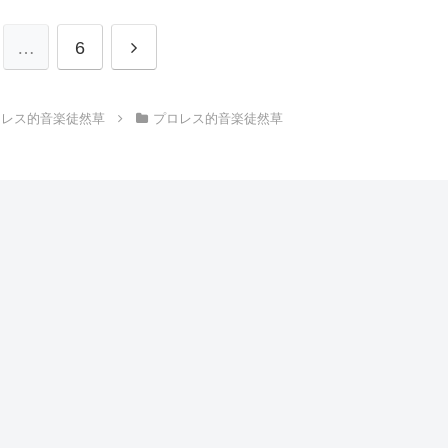
次
…
6
へ
ロレス的音楽徒然草
プロレス的音楽徒然草