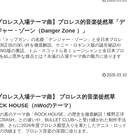
2026.03.20
プロレス入場テーマ曲】プロレス的音楽徒然草「デ
ャー・ゾーン（Danger Zone ）」
『トップガン』の名曲「デンジャー・ゾーン」と全日本プロレ
渕正信の深い絆を徹底解説。ケニー・ロギンス版の誕生秘話や
ING版の裏話、トム・スコットら名ミュージシャンと全日本プロ
を結ぶ意外な接点とは？永遠の入場テーマ曲の魅力に迫ります
2026.03.10
プロレス入場テーマ曲】 プロレス的音楽徒然草
CK HOUSE（nWoのテーマ）
oの真のテーマ曲「ROCK HOUSE」の歴史を徹底解説！蝶野正洋
CRASH」との違いや、BULLET CLUBへと受け継がれた制作手法
側、さらに2026年度プロレス殿堂入りを果たしたデニス・ロッド
の功績まで、プロレス音楽の深淵に迫ります。