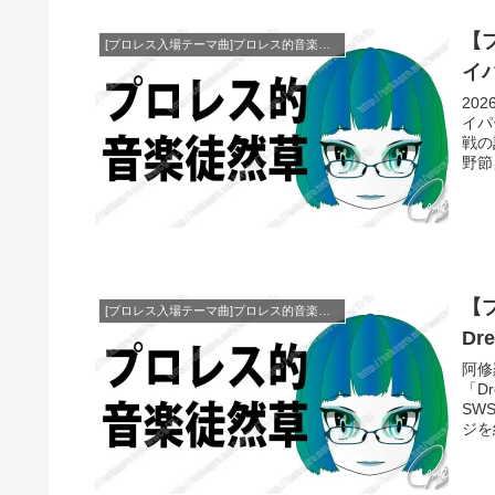
【
[プロレス入場テーマ曲]プロレス的音楽徒然草
イ
20
イパ
戦の
野節
【
[プロレス入場テーマ曲]プロレス的音楽徒然草
D
阿修
「D
SW
ジを