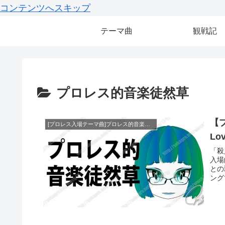
コンテンツへスキップ
テーマ曲
観戦記
プロレス的音楽徒然草
【
[プロレス入場テーマ曲]プロレス的音楽徒然草
Lo
「殺
入場
との
ング