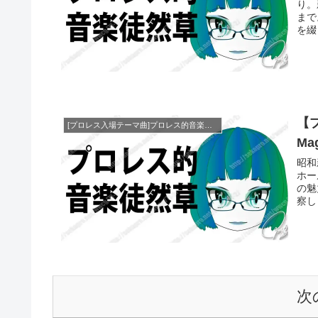
り。
まで
を綴
【
[プロレス入場テーマ曲]プロレス的音楽徒然草
Ma
昭和
ホー
の魅
察し
次