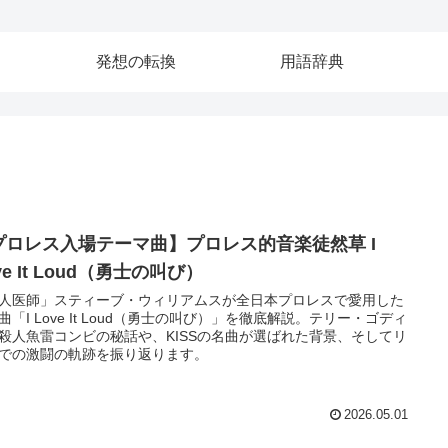
発想の転換
用語辞典
プロレス入場テーマ曲】プロレス的音楽徒然草 I
ve It Loud（勇士の叫び）
人医師」スティーブ・ウィリアムスが全日本プロレスで愛用した
曲「I Love It Loud（勇士の叫び）」を徹底解説。テリー・ゴディ
殺人魚雷コンビの秘話や、KISSの名曲が選ばれた背景、そしてリ
での激闘の軌跡を振り返ります。
2026.05.01