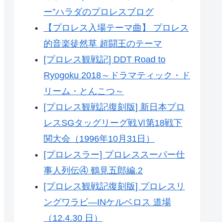
ー”ハラダのプロレスブログ
【プロレス入場テーマ曲】 プロレス
的音楽徒然草 超闘王のテーマ
[プロレス観戦記] DDT Road to
Ryogoku 2018～ドラマティック・ド
リーム・とんこつ～
[プロレス観戦記復刻版] 新日本プロ
レスSGタッグリーグ戦Ⅵ第18戦下
関大会（1996年10月31日）
[プロレスラー] プロレススーパー仕
事人列伝④ 鶴見五郎編.2
[プロレス観戦記復刻版] プロレスリ
ングワラビ―INケルベロス 道場
（12.4.30 日）