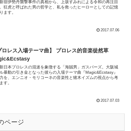
新宿伊勢丹襲撃事件の真相から、上坂すみれによる令和の再注目
。狂虎と呼ばれた男の哲学と、私を救ったヒーローとしての記憶
ります。
2017.07.06
プロレス入場テーマ曲】 プロレス的音楽徒然草
gic&Ecstasy
新日本プロレスの混迷を象徴する「海賊男」ガスパーズ。大阪城
ル暴動の引き金となった彼らの入場テーマ曲『Magic&Ecstasy』
力を、エンニオ・モリコーネの音楽性と猪木イズムの視点から考
ます。
2017.07.03
のページ