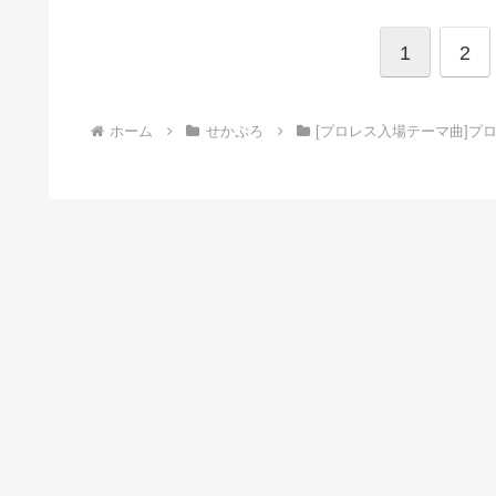
1
2
ホーム
せかぷろ
[プロレス入場テーマ曲]プ