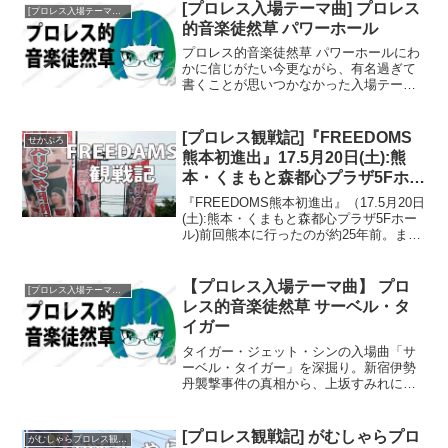
[プロレス入場テーマ曲] プロレス
[プロレス入場テーマ曲]プロレス的音楽徒然草
的音楽徒然草 パワーホール
プロレス的音楽徒然草 パワーホールにわ
かに信じがたい今更ながら、有名過ぎて
書くことが思いつかなかった入場テーマ
曲のひとつ「パワーホール」を今回はあ
えて取り上げます。音楽徒然草のアーカ
イブ見ていたら、いわゆるニューリーダ
[プロレス観戦記]『FREEDOMS
せかぷろ
ーズと呼ばれた世代で、...
熊本初進出』17.5月20日(土):熊
本・くまもと森都心プラザ5Fホー
ル)
『FREEDOMS熊本初進出』（17.5月20日
(土):熊本・くまもと森都心プラザ5Fホー
ル)前回熊本に行ったのが約25年前。まだ
20代だった私は故・上田馬之助（初代）
さんが経営されていたお店によく足を運
んでいた。実はそれ以降熊本には行っ
【プロレス入場テーマ曲】 プロ
[プロレス入場テーマ曲]プロレス的音楽徒然草
て...
レス的音楽徒然草 サーベル・タ
イガー
タイガー・ジェット・シンの入場曲「サ
ーベル・タイガー」を深掘り。新宿伊勢
丹襲撃事件の真相から、上坂すみれによ
る令和の再注目まで。狂虎と呼ばれた男
の哲学と、私を救ったヒーローとしての
記憶を綴ります。
[プロレス観戦記] がむしゃらプロ
がむしゃらプロレス観戦記