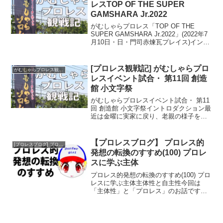
レスTOP OF THE SUPER
GAMSHARA Jr.2022
がむしゃらプロレス「TOP OF THE
SUPER GAMSHARA Jr.2022」(2022年7
月10日・日・門司赤煉瓦プレイス)イント
ロダクション毎年夏から秋はヘビー級の
ワンデイトーナメント「GAM1
CLIMAX」が開催されるのだ...
[プロレス観戦記] がむしゃらプロ
がむしゃらプロレス観戦記
レスイベント試合・ 第11回 創造
館 小文字祭
がむしゃらプロレスイベント試合・ 第11
回 創造館 小文字祭イントロダクション最
近は金曜に実家に戻り、老親の様子をみ
てから、土曜に小倉に舞い戻るようにし
ているため、この日も下関から小倉で荷
を降ろして、小文字観戦したあと、黒崎
【プロレスブログ】 プロレス的
[プロレスブログ] プロレス的発想の転換のすすめ
でヨガして帰る予...
発想の転換のすすめ(100) プロレ
スに学ぶ主体
プロレス的発想の転換のすすめ(100) プロ
レスに学ぶ主体主体性と自主性今回は
「主体性」と「プロレス」のお話です。
主体性という言葉は、ビジネス用語とし
てもよく使われます。似たような言葉に
「自主性」という言葉もありますが、こ
の2つはどう違うの...