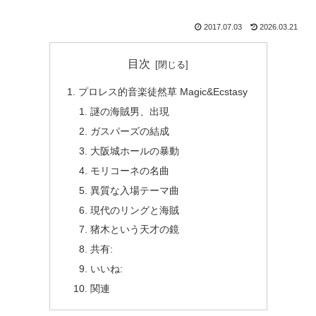
2017.07.03
2026.03.21
目次
プロレス的音楽徒然草 Magic&Ecstasy
謎の海賊男、出現
ガスパーズの結成
大阪城ホールの暴動
モリコーネの名曲
異質な入場テーマ曲
現代のリングと海賊
猪木という天才の鏡
共有:
いいね:
関連