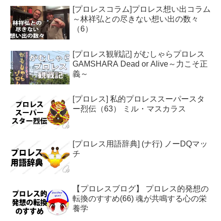
[プロレスコラム]プロレス想い出コラム
～林祥弘との尽きない想い出の数々
（6）
[プロレス観戦記] がむしゃらプロレス
GAMSHARA Dead or Alive～力こそ正
義～
[プロレス] 私的プロレススーパースタ
ー烈伝（63） ミル・マスカラス
[プロレス用語辞典] (ナ行) ノーDQマッ
チ
【プロレスブログ】 プロレス的発想の
転換のすすめ(66) 魂が共鳴する心の栄
養学