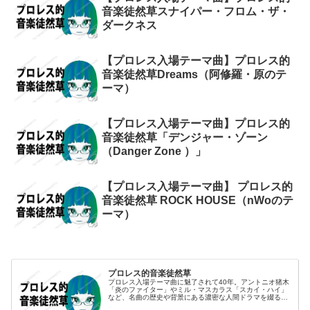
音楽徒然草スナイパー・フロム・ザ・
ダークネス
【プロレス入場テーマ曲】プロレス的
音楽徒然草Dreams（阿修羅・原のテ
ーマ）
【プロレス入場テーマ曲】プロレス的
音楽徒然草「デンジャー・ゾーン
（Danger Zone ）」
【プロレス入場テーマ曲】 プロレス的
音楽徒然草 ROCK HOUSE（nWoのテ
ーマ）
プロレス的音楽徒然草
プロレス入場テーマ曲に魅了されて40年。アントニオ猪木
「炎のファイター」やミル・マスカラス「スカイ・ハイ」
など、名曲の歴史や背景にある濃密な人間ドラマを綴る
「音楽徒然草」。選手の生き様と音楽が融合する、熱狂と