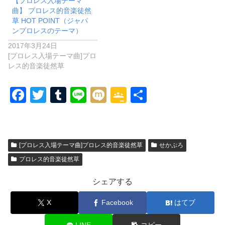
【プロレス入場テーマ
曲】 プロレス的音楽徒然
草 HOT POINT（ジャパ
ンプロレスのテーマ）
2017年3月24日
[プロレス入場テーマ曲]プロ
レス的音楽徒然草
F
T
T
Li
M
G
共
a
wi
u
n
ixi
o
有
c
tt
m
e
o
e
er
bl
gl
[プロレス入場テーマ曲]プロレス的音楽徒然草
せかぷろ
b
r
e
プロレス的音楽徒然草
o
Cl
シェアする
o
a
X
Facebook
はてブ
k
ss
ro