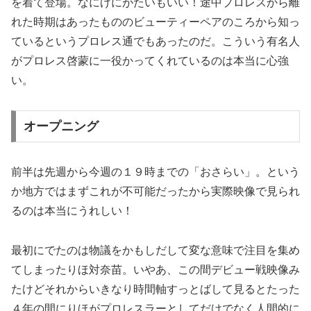
を着て登場。なにげにがたいもいい！途中プロレスから離
れた時期はあったもののビューティーペアのころから知っ
ているというプロレス通でもあったのだ。こういう有名人
がプロレス啓蒙に一役かってくれているのは本当に心強
い。
オープニング
前半は先週から今週の１９時までの「おさらい」。という
か地方ではまずこれが不可能だったから実際映像で見られ
るのは本当にうれしい！
最初にでたのは物議をかもしだして変な意味で注目を集め
てしまったりほ対奈苗。いやあ、この間デビュー戦映像み
たけどそれからいきなり時間軸すっとばして見るとたった
４年の間にりほがプロレスラーとしてだけでなく人間的に