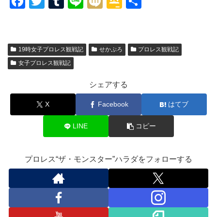
F
T
T
Li
M
G
共
a
wi
u
n
ixi
o
有
c
tt
m
e
o
e
er
bl
gl
19時女子プロレス観戦記
せかぷろ
プロレス観戦記
b
r
e
女子プロレス観戦記
o
Cl
シェアする
o
a
X
Facebook
はてブ
k
ss
ro
LINE
コピー
o
m
プロレス“ザ・モンスター”ハラダをフォローする