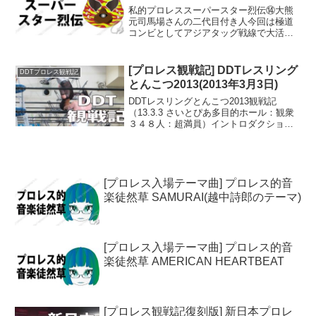
私的プロレススーパースター烈伝⑭大熊
元司馬場さんの二代目付き人今回は極道
コンビとしてアジアタッグ戦線で大活躍
した大熊元司選手のご紹介です。大熊選
手は中学校卒業後に大相撲の伊勢ヶ浜部
屋に入門したものの、伸び悩み1962年5月
[プロレス観戦記] DDTレスリング
DDTプロレス観戦記
場所限りで廃業。大...
とんこつ2013(2013年3月3日)
DDTレスリングとんこつ2013観戦記
（13.3.3 さいとぴあ多目的ホール：観衆
３４８人：超満員）イントロダクション
この日は華☆激とのW興行。会場費折半
するのが基本のDDTはリングを華☆激に
提供してもらう代わりに届出系の事務処
理を担当した...
[プロレス入場テーマ曲] プロレス的音
楽徒然草 SAMURAI(越中詩郎のテーマ)
[プロレス入場テーマ曲] プロレス的音
楽徒然草 AMERICAN HEARTBEAT
[プロレス観戦記復刻版] 新日本プロレ