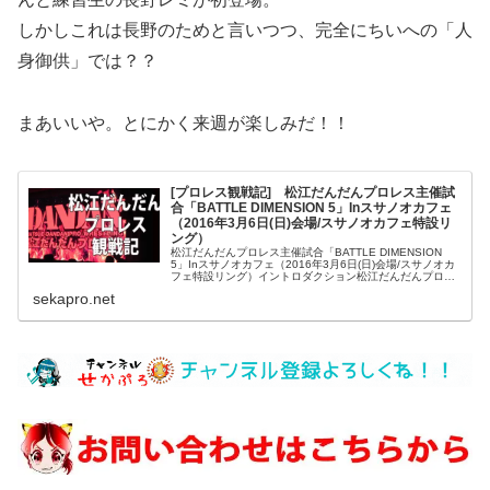
しかしこれは長野のためと言いつつ、完全にちいへの「人
身御供」では？？
まあいいや。とにかく来週が楽しみだ！！
[プロレス観戦記] 松江だんだんプロレス主催試
合「BATTLE DIMENSION 5」Inスサノオカフェ
（2016年3月6日(日)会場/スサノオカフェ特設リ
ング）
松江だんだんプロレス主催試合「BATTLE DIMENSION
5」Inスサノオカフェ（2016年3月6日(日)会場/スサノオカ
フェ特設リング）イントロダクション松江だんだんプロレ
スは総合格闘技団体「YAMATO」を母体として派生した社
sekapro.net
会人...