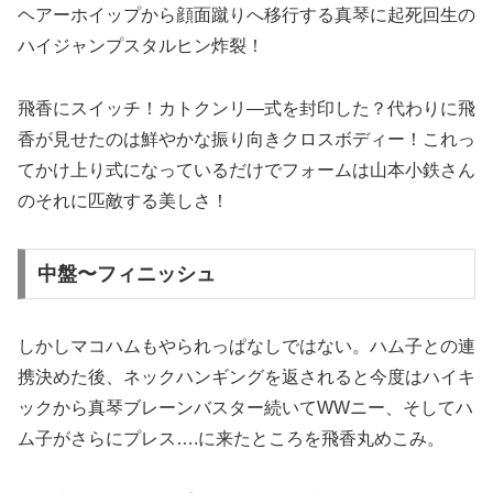
ヘアーホイップから顔面蹴りへ移行する真琴に起死回生の
ハイジャンプスタルヒン炸裂！
飛香にスイッチ！カトクンリ―式を封印した？代わりに飛
香が見せたのは鮮やかな振り向きクロスボディー！これっ
てかけ上り式になっているだけでフォームは山本小鉄さん
のそれに匹敵する美しさ！
中盤〜フィニッシュ
しかしマコハムもやられっぱなしではない。ハム子との連
携決めた後、ネックハンギングを返されると今度はハイキ
ックから真琴ブレーンバスター続いてWWニー、そしてハ
ム子がさらにプレス….に来たところを飛香丸めこみ。