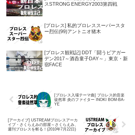
スSTRONG ENERGY2003第四戦
[プロレス] 私的プロレススーパースタ
ー烈伝(99)アントニオ猪木
[プロレス観戦記] DDT「闘うビアガー
デン2017～酒呑童子DAY～」東京・新
宿FACE
[プロレス入場テーマ曲] プロレス的音楽
徒然草 炎のファイター INOKI BOM-BA-
YE
[アーカイブ] USTREAMプロレスアーカ
イブ・さくらえみの部屋～さくらえみ、
週刊プロレスを斬る！(2010年7月22日)