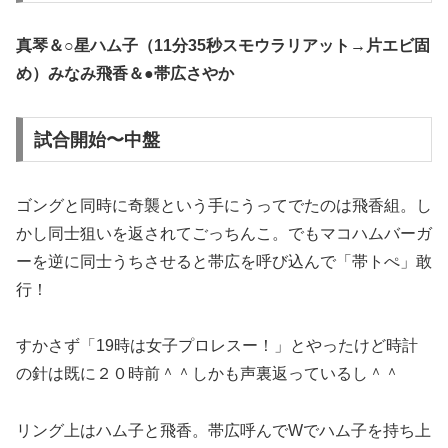
真琴＆○星ハム子（11分35秒スモウラリアット→片エビ固
め）みなみ飛香＆●帯広さやか
試合開始〜中盤
ゴングと同時に奇襲という手にうってでたのは飛香組。し
かし同士狙いを返されてごっちんこ。でもマコハムバーガ
ーを逆に同士うちさせると帯広を呼び込んで「帯トぺ」敢
行！
すかさず「19時は女子プロレスー！」とやったけど時計
の針は既に２０時前＾＾しかも声裏返っているし＾＾
リング上はハム子と飛香。帯広呼んでWでハム子を持ち上