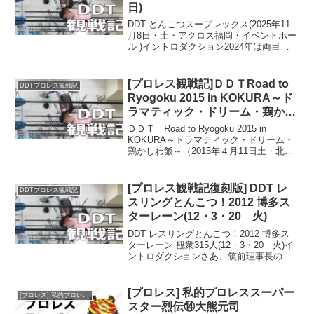
日)
DDT とんこつスープレックス(2025年11
月8日・土・アクロス福岡・イベントホー
ル )イントロダクション2024年は両目の
手術から前職を辞めざるを得ず、そこか
ら就労支援を経て2025年3月より、施設の
障害者枠で働くことになったわけだ
[プロレス観戦記]ＤＤＴRoad to
DDTプロレス観戦記
が、...
Ryogoku 2015 in KOKURA～ド
ラマティック・ドリーム・鶏かし
わ飯～（2015年４月11日土・北
ＤＤＴ Road to Ryogoku 2015 in
九州パレス）
KOKURA～ドラマティック・ドリーム・
鶏かしわ飯～（2015年４月11日土・北九
州パレス）イントロダクション写真はこ
ちらこの前のゼロワンがたたられてると
いったが、実をいうと北九州のプ...
[プロレス観戦記復刻版] DDT レ
DDTプロレス観戦記
スリングとんこつ！2012 博多ス
ターレーン(12・3・20 火)
DDT レスリングとんこつ！2012 博多ス
ターレーン 観衆315人(12・3・20 火)イ
ントロダクションさあ、筑前理事長のあ
いさつが長引いてしまったので焦った
我々はもう来た地下鉄に速攻飛び乗っ
て、一分前に博多駅に到着！そこからス
[プロレス] 私的プロレススーパー
[プロレス] 私的プロレススーパースター烈伝
ターレー...
スター烈伝⑭大熊元司