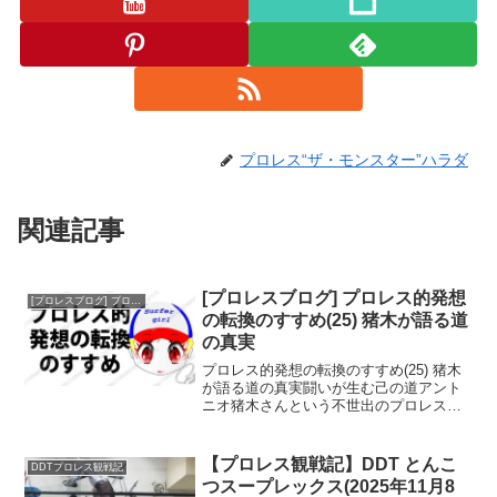
プロレス“ザ・モンスター”ハラダ
関連記事
[プロレスブログ] プロレス的発想
[プロレスブログ] プロレス的発想の転換のすすめ
の転換のすすめ(25) 猪木が語る道
の真実
プロレス的発想の転換のすすめ(25) 猪木
が語る道の真実闘いが生む己の道アント
ニオ猪木さんという不世出のプロレスラ
ーが、引退試合の際、そしてその後の人
生において繰り返し口にした言葉があり
ます。それが「道」という詩です。「迷
【プロレス観戦記】DDT とんこ
DDTプロレス観戦記
わず行けよ、行けば...
つスープレックス(2025年11月8