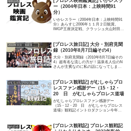
[プロレス映画鑑賞記] いかレスラ
せかぷろ
ー（2004年日本：上映時間91
分）
いかレスラー（2004年日本：上映時間91
分）あらすじ2006年１１月２日観賞。
IMGP王座決定戦、クラッシュ火山対田口
浩二の試合に突如乱入した、巨大ないか
の姿をした”いかレスラー“。チャンピオン
に輝いた田口からベルトを奪い、必殺
[プロレス旅日記] 大分・別府見聞
2010年大分・別府見聞録
技”ノーザ...
録（2010年8月7日編その4）
大分・別府見聞録（2010年8月7日編その
4）超有名な流しの方が！温泉名人位のN
さんが主賓なのに私の話になってしまっ
たので申し訳ないけどチラシと名刺を配
らせていただいた。実は完全オフだし、N
さんが主役の会なので流れがこうならな
[プロレス観戦記] がむしゃらプロ
がむしゃらプロレス観戦記
かったら出さな...
レスファン感謝デー（15・12・
20 日 がむしゃらプロレス道場
がむしゃらプロレスファン感謝デー
（15・12・20 日 がむしゃらプロレス
道場）観戦記イントロダクション今年も
感謝デーの季節が来るといよいよ年の瀬
も押し迫り、新しい年が間近に迫ってい
る感じがしてくる。今年の場合、ビッグ
[プロレス観戦記] プロレス観戦記
せかぷろ
マッチが通常よりもちょ...