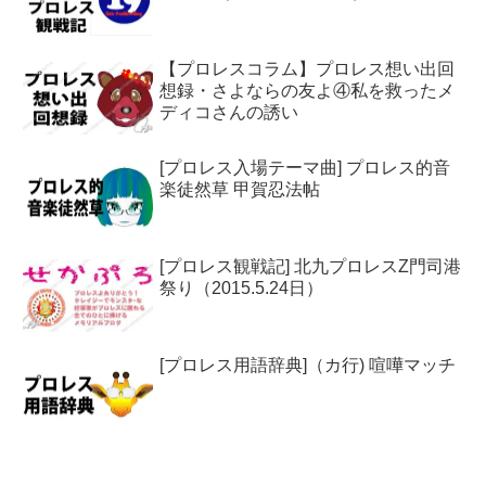
【プロレスコラム】プロレス想い出回
想録・さよならの友よ④私を救ったメ
ディコさんの誘い
[プロレス入場テーマ曲] プロレス的音
楽徒然草 甲賀忍法帖
[プロレス観戦記] 北九プロレスZ門司港
祭り（2015.5.24日）
[プロレス用語辞典]（カ行) 喧嘩マッチ