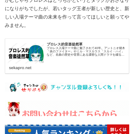
がむしゃらプロレスはどっちかというとタッグがおざなり
になりがちでしたが、若いタッグ王者が新しい歴史と、新
しい入場テーマ曲の未来を作って言ってほしいと願ってや
みません。
プロレス的音楽徒然草
プロレス入場テーマ曲に魅了されて40年。アントニオ猪木
「炎のファイター」やミル・マスカラス「スカイ・ハイ」
など、名曲の歴史や背景にある濃密な人間ドラマを綴る
「音楽徒然草」。選手の生き様と音楽が融合する、熱狂と
感動の深淵へあなたを誘います。
sekapro.net