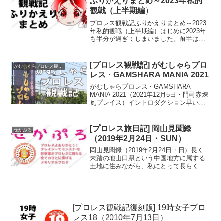
ふりかえりまとめ～2023年私的
観戦（上半期編）
プロレス観戦記ふりかえりまとめ～2023
年私的観戦（上半期編）はじめに2023年
も半分が過ぎてしまいました。前半は激
動につぐ激動となった私の生活も4カ月か
らどうにか平穏を取り戻し、再びプロレ
ス観戦へ行けるようになりました。これ
[プロレス観戦記] がむしゃらプロ
がむしゃらプロレス観戦記
もひとえに、私...
レス・GAMSHARA MANIA 2021
がむしゃらプロレス・GAMSHARA
MANIA 2021（2021年12月5日・門司赤煉
瓦プレイス）イントロダクション早いも
ので2021年のラスト観戦になった。2021
年がスタートした時には、まさか自分が
年内にガンを患い、入退院を繰り返す...
[プロレス旅日記] 岡山見聞録
せかぷろ
（2019年2月24日・SUN）
岡山見聞録（2019年2月24日・日）長く
未踏の地山口県という中国地方に属する
土地に住みながら、私にとって長らく岡
山は未踏の地であった。数年前に一度だ
け、松江の祖母の墓参りで岡山経由の鳥
取回り松江入りした事はあるのだが、そ
の時は列車の乗り換...
[プロレス観戦記復刻版] 19時女子プロ
レス18（2010年7月13日）