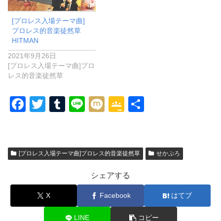
[プロレス入場テーマ曲]
プロレス的音楽徒然草
HITMAN
2021年9月26日
[プロレス入場テーマ曲]プロ
レス的音楽徒然草
F
T
T
Li
M
G
共
a
wi
u
n
ixi
o
有
c
tt
m
e
o
e
er
bl
gl
[プロレス入場テーマ曲]プロレス的音楽徒然草
せかぷろ
b
r
e
シェアする
o
Cl
o
a
X
Facebook
はてブ
k
ss
LINE
コピー