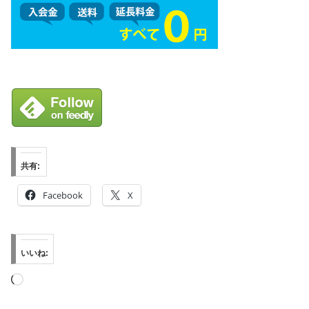
共有:
Facebook
X
いいね:
読
み