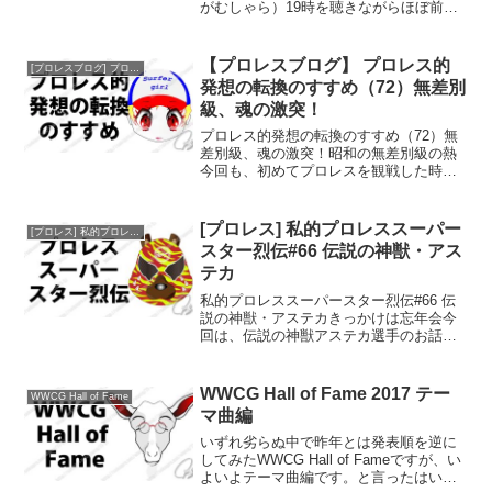
がむしゃら）19時を聴きながらほぼ前日
まで体調絶不調だったのだが、なんとか
出ていけるようになったから不思議なも
の。だが残念ながら前夜祭は２０時開始
【プロレスブログ】 プロレス的
[プロレスブログ] プロレス的発想の転換のすすめ
予定でどうして...
発想の転換のすすめ（72）無差別
級、魂の激突！
プロレス的発想の転換のすすめ（72）無
差別級、魂の激突！昭和の無差別級の熱
今回も、初めてプロレスを観戦した時の
思い出からお話してみようと思います。
入場テーマ曲の昂揚感もさることなが
ら、実は昭和の時代ならではの特徴的な
[プロレス] 私的プロレススーパー
[プロレス] 私的プロレススーパースター烈伝
マッチメイクがありました...
スター烈伝#66 伝説の神獣・アス
テカ
私的プロレススーパースター烈伝#66 伝
説の神獣・アステカきっかけは忘年会今
回は、伝説の神獣アステカ選手のお話を
したいと思います。アステカ選手とは個
人的にお付き合いがあって、かれこれ25
年の付き合いになるんですけれど、そう
WWCG Hall of Fame 2017 テー
WWCG Hall of Fame
した中からまあ話せ...
マ曲編
いずれ劣らぬ中で昨年とは発表順を逆に
してみたWWCG Hall of Fameですが、い
よいよテーマ曲編です。と言ったはいい