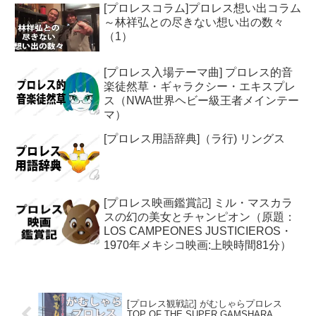
[プロレスコラム]プロレス想い出コラム
～林祥弘との尽きない想い出の数々
（1）
[プロレス入場テーマ曲] プロレス的音
楽徒然草・ギャラクシー・エキスプレ
ス（NWA世界ヘビー級王者メインテー
マ）
[プロレス用語辞典]（ラ行) リングス
[プロレス映画鑑賞記] ミル・マスカラ
スの幻の美女とチャンピオン（原題：
LOS CAMPEONES JUSTICIEROS・
1970年メキシコ映画:上映時間81分）
[プロレス観戦記] がむしゃらプロレス
TOP OF THE SUPER GAMSHARA