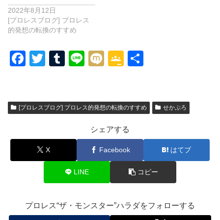
2022年8月12日
[プロレスブログ] プロレス
的発想の転換のすすめ
F
T
T
Li
M
G
共
a
wi
u
n
ixi
o
有
c
tt
m
e
o
e
er
bl
gl
[プロレスブログ] プロレス的発想の転換のすすめ
せかぷろ
b
r
e
シェアする
o
Cl
o
a
X
Facebook
はてブ
k
ss
LINE
コピー
ro
o
プロレス“ザ・モンスター”ハラダをフォローする
m