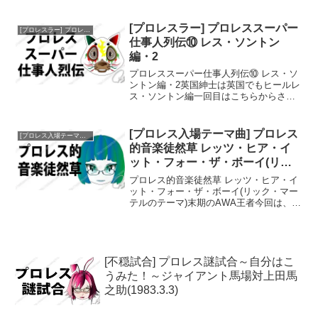
のですが、実は今年テーマ曲に関する記
事があまり書けていなくて候補になりう
る曲があまりないというのが本音です。
[プロレスラー] プロレススーパー
[プロレスラー] プロレススーパー仕事人列伝
とはいえ...
仕事人列伝⑩ レス・ソントン
編・2
プロレススーパー仕事人列伝⑩ レス・ソ
ントン編・2英国紳士は英国でもヒールレ
ス・ソントン編一回目はこちらからさ
て、レス・ソントン編の二回目です。今
回はタッグマッチで二試合振り返りたい
と思います。一つ目は日本ではベビーフ
[プロレス入場テーマ曲] プロレス
[プロレス入場テーマ曲]プロレス的音楽徒然草
ェイス同士の対決という...
的音楽徒然草 レッツ・ヒア・イ
ット・フォー・ザ・ボーイ(リッ
ク・マーテルのテーマ)
プロレス的音楽徒然草 レッツ・ヒア・イ
ット・フォー・ザ・ボーイ(リック・マー
テルのテーマ)末期のAWA王者今回は、末
期のAWA世界王者として、日本で世界初
のNWA世界王座とのダブルタイトル戦を
戦った、リック・マーテル選手の全日本
時代のテーマ...
[不穏試合] プロレス謎試合～自分はこ
うみた！～ジャイアント馬場対上田馬
之助(1983.3.3)