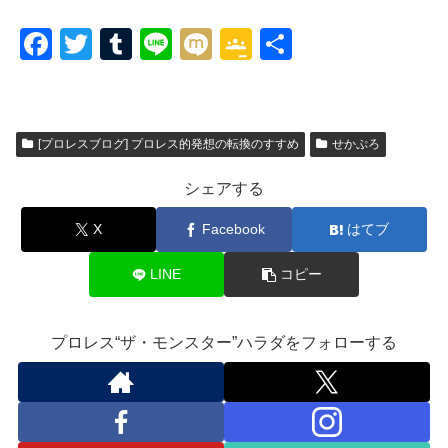
F
T
T
Li
M
G
共
a
wi
u
n
ixi
o
有
c
tt
m
e
o
e
er
bl
gl
[プロレスブログ] プロレス的発想の転換のすすめ
せかぷろ
b
r
e
シェアする
o
Cl
o
a
X
Facebook
はてブ
k
ss
LINE
コピー
ro
o
プロレス“ザ・モンスター”ハラダをフォローする
m