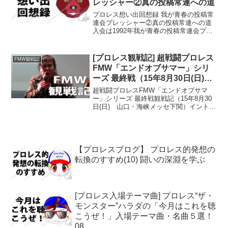
レッシャー②真の投稿常連への道
プロレス想い出回想録 我が青春の投稿常
連会プレッシャー②真の投稿常連への道
入会は1992年我が青春の投稿常連会プレ
ッシャー①出会いと入会まで はこちらか
ら私がプレッシャーに入会したのは1992
年。テストに合格して入門を許された同
[プロレス観戦記] 超戦闘プロレス
FMW観戦記
期は確か10...
FMW「エンドオブサマー」シリ
ーズ 最終戦（15年8月30日(日)
山口・海峡メッセ下関）
超戦闘プロレスFMW「エンドオブサマ
ー」シリーズ 最終戦観戦記（15年8月30
日(日) 山口・海峡メッセ下関）イントロ
ダクションがむしゃらプロレスの門司港
大会をあとにして、本日二大会目のFMW
に移動。海峡挟んでのハシゴ観戦はたぶ
んはじめての...
【プロレスブログ】 プロレス的発想の
転換のすすめ(10) 闘いの深淵を学ぶ
[プロレス入場テーマ曲] プロレス“ザ・
モンスター”ハラダの「今月はこれを聴
こうぜ！」入場テーマ曲・名曲５選！
08