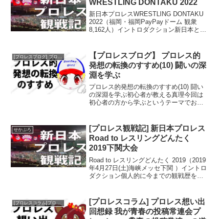
WRESTLING DONTAKU 2022
新日本プロレスWRESTLING DONTAKU
2022（福岡・福岡PayPayドーム 観衆
8,162人）イントロダクション新日本とし
ては21年ぶり、個人的には27年ぶりにな
る福岡ドーム大会。ネーミングライツで
いくら名前が変わっても、ひた...
【プロレスブログ】 プロレス的
[プロレスブログ] プロレス的発想の転換のすすめ
発想の転換のすすめ(10) 闘いの深
淵を学ぶ
プロレス的発想の転換のすすめ(10) 闘い
の深淵を学ぶ初心者が教える真理今回は
初心者の方から学ぶというテーマでお話
しします。どんな世界でも、得てして歪
んだ形でベテランになると、自分の価値
観を絶対化して他者の価値観を貶めるこ
[プロレス観戦記] 新日本プロレス
せかぷろ
とが少なからずあり...
Road to レスリングどんたく
2019下関大会
Road to レスリングどんたく 2019（2019
年4月27日(土)海峡メッセ下関 ）イントロ
ダクション個人的に今までの観戦歴を振
り返るに、昭和最初、昭和最後、平成最
初、平成最後、そして令和最初の観戦が
全て新日本プロレスである。これは単...
[プロレスコラム] プロレス想い出
[プロレスコラム]プロレス想い出回想録
回想録 我が青春の投稿常連会プ