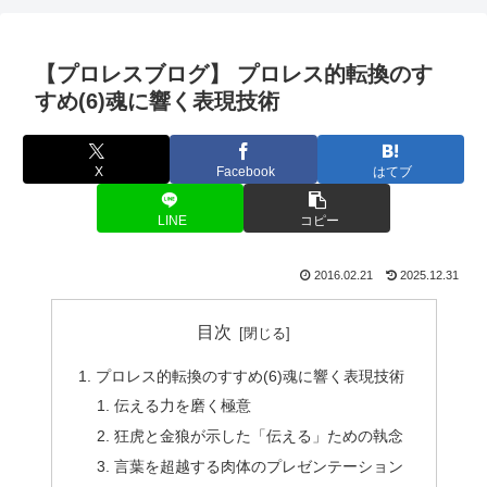
【プロレスブログ】 プロレス的転換のす
すめ(6)魂に響く表現技術
X
Facebook
はてブ
LINE
コピー
2016.02.21
2025.12.31
目次
プロレス的転換のすすめ(6)魂に響く表現技術
伝える力を磨く極意
狂虎と金狼が示した「伝える」ための執念
言葉を超越する肉体のプレゼンテーション