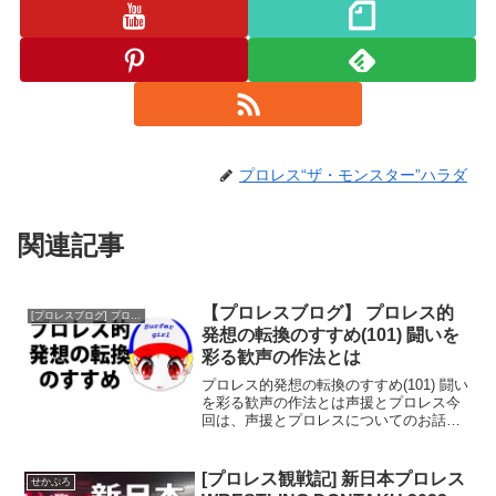
プロレス“ザ・モンスター”ハラダ
関連記事
【プロレスブログ】 プロレス的
[プロレスブログ] プロレス的発想の転換のすすめ
発想の転換のすすめ(101) 闘いを
彩る歓声の作法とは
プロレス的発想の転換のすすめ(101) 闘い
を彩る歓声の作法とは声援とプロレス今
回は、声援とプロレスについてのお話で
す。コロナ禍を経て、現在は再び以前の
ように声援が解禁されています。しか
し、中にはのべつ幕なしに声を出し続け
[プロレス観戦記] 新日本プロレス
せかぷろ
たり、やや的外れな...