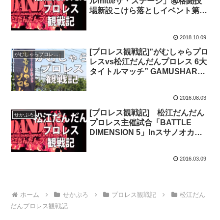
ルmitteザ・ステージ」㊗️格闘技
場新設こけら落としイベント第2
日目（10・8 月・祝）＂松江だん
だんプロレス広島上陸‼️＂
2018.10.09
[プロレス観戦記]”がむしゃらプロ
がむしゃらプロレス観戦記
レスvs松江だんだんプロレス 6大
タイトルマッチ” GAMUSHARA
RESISTANCE～獅子奮迅～ 観戦
記
2016.08.03
[プロレス観戦記] 松江だんだん
せかぷろ
プロレス主催試合「BATTLE
DIMENSION 5」Inスサノオカフ
ェ（2016年3月6日(日)会場/スサ
ノオカフェ特設リング）
2016.03.09
ホーム
せかぷろ
プロレス観戦記
松江だん
だんプロレス観戦記