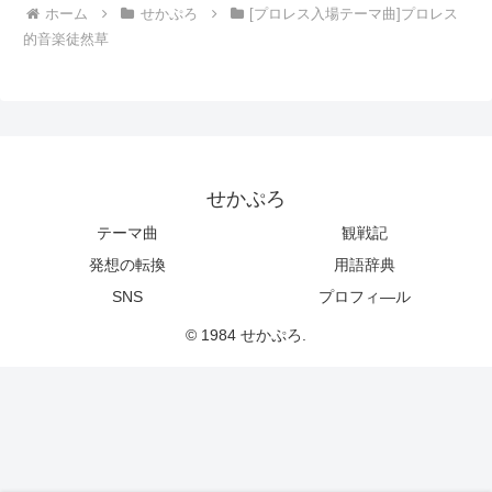
ホーム
せかぷろ
[プロレス入場テーマ曲]プロレス
的音楽徒然草
せかぷろ
テーマ曲
観戦記
発想の転換
用語辞典
SNS
プロフィ―ル
© 1984 せかぷろ.