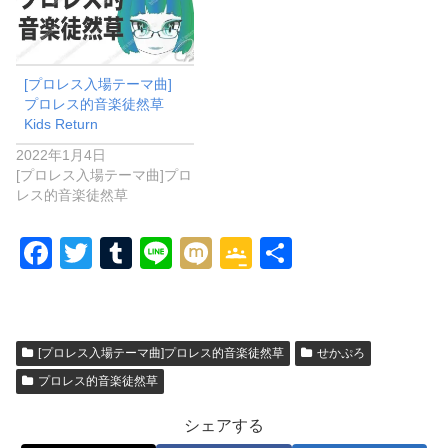
[プロレス入場テーマ曲]
プロレス的音楽徒然草
Kids Return
2022年1月4日
[プロレス入場テーマ曲]プロ
レス的音楽徒然草
F
T
T
Li
M
G
共
a
wi
u
n
ixi
o
有
c
tt
m
e
o
e
er
bl
gl
[プロレス入場テーマ曲]プロレス的音楽徒然草
せかぷろ
b
r
e
プロレス的音楽徒然草
o
Cl
シェアする
o
a