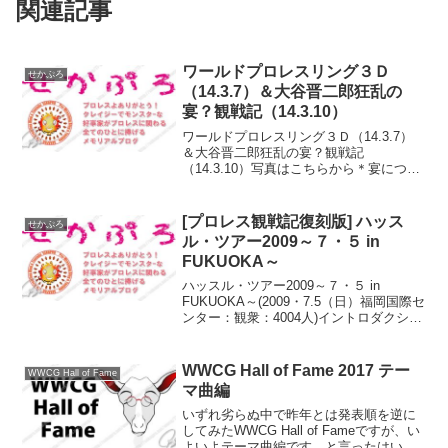
関連記事
ワールドプロレスリング３Ｄ
せかぷろ
（14.3.7）＆大谷晋二郎狂乱の
宴？観戦記（14.3.10）
ワールドプロレスリング３Ｄ（14.3.7）
＆大谷晋二郎狂乱の宴？観戦記
（14.3.10）写真はこちらから＊宴につい
てはあくまでも書いていい範囲でしか書
いていません。というかワープロの観戦
記だけにしてしまうと写真が少なすぎて
[プロレス観戦記復刻版] ハッス
せかぷろ
もったいないので二...
ル・ツアー2009～７・５ in
FUKUOKA～
ハッスル・ツアー2009～７・５ in
FUKUOKA～(2009・7.5（日）福岡国際セ
ンター：観衆：4004人)イントロダクショ
ン自宅を１３時に出発。平日と違って、
混雑が予想されたので、早めに出発。小
倉までは１時間１５分。ここまでは予
WWCG Hall of Fame 2017 テー
WWCG Hall of Fame
想...
マ曲編
いずれ劣らぬ中で昨年とは発表順を逆に
してみたWWCG Hall of Fameですが、い
よいよテーマ曲編です。と言ったはいい