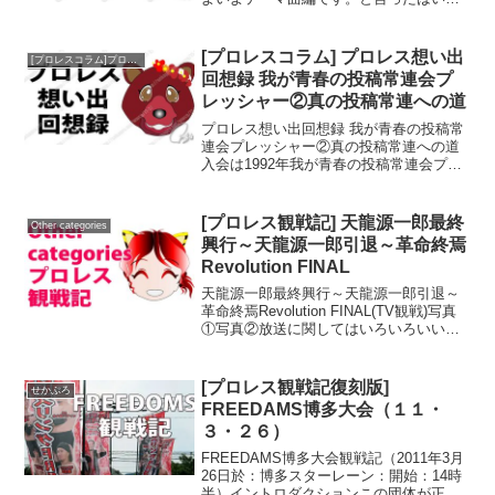
のですが、実は今年テーマ曲に関する記
事があまり書けていなくて候補になりう
る曲があまりないというのが本音です。
[プロレスコラム] プロレス想い出
[プロレスコラム]プロレス想い出回想録
とはいえ...
回想録 我が青春の投稿常連会プ
レッシャー②真の投稿常連への道
プロレス想い出回想録 我が青春の投稿常
連会プレッシャー②真の投稿常連への道
入会は1992年我が青春の投稿常連会プレ
ッシャー①出会いと入会まで はこちらか
ら私がプレッシャーに入会したのは1992
年。テストに合格して入門を許された同
[プロレス観戦記] 天龍源一郎最終
Other categories
期は確か10...
興行～天龍源一郎引退～革命終焉
Revolution FINAL
天龍源一郎最終興行～天龍源一郎引退～
革命終焉Revolution FINAL(TV観戦)写真
①写真②放送に関してはいろいろいいた
いこともあるのだけど、とりあえず試合
を振り返って総括したいと思う。今回は
PART１ということで前半戦を。第1試
[プロレス観戦記復刻版]
せかぷろ
合...
FREEDAMS博多大会（１１・
３・２６）
FREEDAMS博多大会観戦記（2011年3月
26日於：博多スターレーン：開始：14時
半）イントロダクションこの団体が正直