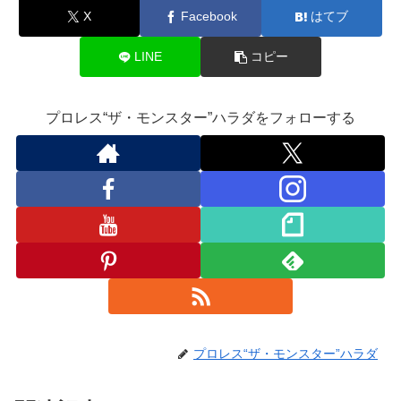
X
Facebook
はてブ
k
ss
ro
LINE
コピー
o
m
プロレス“ザ・モンスター”ハラダをフォローする
プロレス“ザ・モンスター”ハラダ