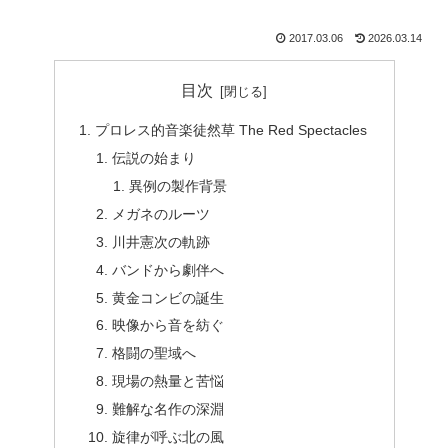
2017.03.06
2026.03.14
目次
プロレス的音楽徒然草 The Red Spectacles
伝説の始まり
異例の製作背景
メガネのルーツ
川井憲次の軌跡
バンドから劇伴へ
黄金コンビの誕生
映像から音を紡ぐ
格闘の聖域へ
現場の熱量と苦悩
難解な名作の深淵
旋律が呼ぶ北の風