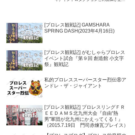
こっちで見られるとは思いもしてなかっ
た。まあ北海道で大会を開いたくらいだ
からいつかこっちでも・・・ とは思って
いたがこ...
[プロレス観戦記] GAMSHARA
SPRING DASH(2023年4月16日)
[プロレス観戦記] がむしゃらプロレス
イベント試合『第９回 創造館 小文字
祭』観戦記
私的プロレススーパースター烈伝⑧ア
ンドレ・ザ・ジャイアント
[プロレス観戦記] プロレスリングＦＲ
ＥＥＤＡＭＳ北九州大会『自由“熱
男”軍団が北九州にかえってくる！』
（2015.7.19日 門司赤煉瓦プレイス）