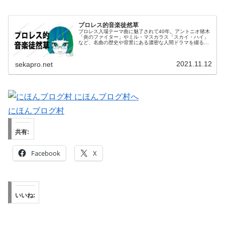
プロレス的音楽徒然草
プロレス入場テーマ曲に魅了されて40年。アントニオ猪木
「炎のファイター」やミル・マスカラス「スカイ・ハイ」
など、名曲の歴史や背景にある濃密な人間ドラマを綴る
「音楽徒然草」。選手の生き様と音楽が融合する、熱狂と
感動の深淵へあなたを誘います。
2021.11.12
sekapro.net
にほんブログ村
共有:
Facebook
X
いいね: