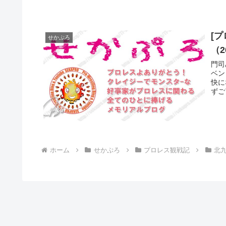
[
せかぷろ
（
門司
ベン
快に
ずご
ホーム
せかぷろ
プロレス観戦記
北