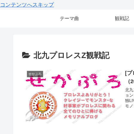
コンテンツへスキップ
テーマ曲
観戦記
北九プロレスZ観戦記
[
せかぷろ
（2
北九
ョン
独L
モノ