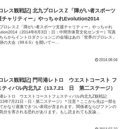
プロレス観戦記] 北九プロレスＺ「障がい者スポーツ
チャリティー」やっちゃれEvolution2014
プロレスＺ「障がい者スポーツ支援チャリティー」やっちゃれ
olution2014（2014年8月3日：日：中間市体育文化センター）写真
ちらからイントロダクションこの会場はあの「世界のプロレス」
跡の大会（99.6.5）を開いて一...
2014.08.04
プロレス観戦記] 門司港レトロ ウエストコースト フ
スティバル内北九Z（13.7.21 日 第二ステージ）
港レトロ ウエストコーストフェスティバル内北九Z観戦記
013年7月21日・日・第二ステージ）＊注意＊ここから先は一部を
てかなり過激できつい表現が含まれます。関係者ならびファンの
気分を害される恐れがあります。もし読まれても反論...