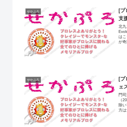
[
せかぷろ
支援
北九
Ev
はこ
が奇
[
せかぷろ
ェ
門司
（2
除い
方は