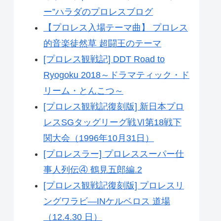
ー”ハラダのプロレスブログ
【プロレス入場テーマ曲】 プロレス
的音楽徒然草 超闘王のテーマ
[プロレス観戦記] DDT Road to
Ryogoku 2018～ドラマティック・ド
リーム・とんこつ～
[プロレス観戦記復刻版] 新日本プロ
レスSGタッグリーグ戦Ⅵ第18戦下
関大会（1996年10月31日）
[プロレスラー] プロレススーパー仕
事人列伝④ 鶴見五郎編.2
[プロレス観戦記復刻版] プロレスリ
ングワラビ―INケルベロス 道場
（12.4.30 日）