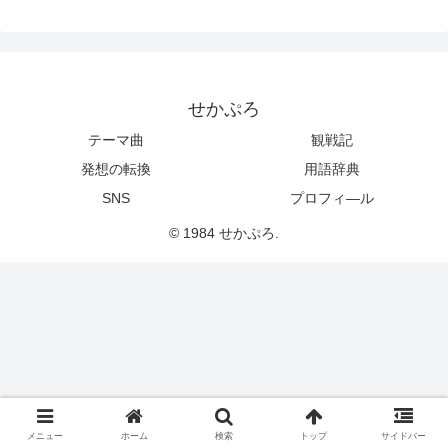
せかぷろ
テーマ曲
観戦記
発想の転換
用語辞典
SNS
プロフィ―ル
© 1984 せかぷろ.
メニュー
ホーム
検索
トップ
サイドバー