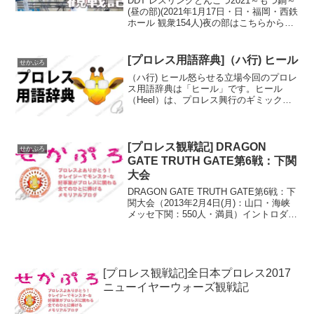
DDT レスリングとんこつ2021～もつ鍋～
(昼の部)(2021年1月17日・日・福岡・西鉄
ホール 観衆154人)夜の部はこちらから昨
年4月に東京女子との2部制で発表さるた
西鉄ホール大会。春の緊急事態宣言を経
て、秋に延期されたはずが、いつの...
[プロレス用語辞典]（ハ行) ヒール
せかぷろ
（ハ行) ヒール怒らせる立場今回のプロレ
ス用語辞典は「ヒール」です。ヒール
（Heel）は、プロレス興行のギミック
上、悪役を務めて、観客や視聴者を怒ら
せる立場のプロレスラーのことを指しま
す。元々はスラングヒールは、元々はア
メリカのプロレス業界...
[プロレス観戦記] DRAGON
せかぷろ
GATE TRUTH GATE第6戦：下関
大会
DRAGON GATE TRUTH GATE第6戦：下
関大会（2013年2月4日(月)：山口・海峡
メッセ下関：550人・満員）イントロダク
ション多分記憶に間違いなければ二月に
ドラゲーが下関に来たのって相当前だと
思う。大体春先と夏の終わりの二...
[プロレス観戦記]全日本プロレス2017
ニューイヤーウォーズ観戦記