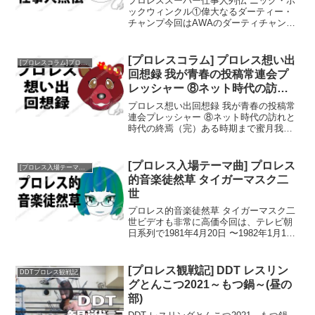
プロレススーパー仕事人列伝 ニック・ボ
ックウィンクル①偉大なるダーティー・
チャンプ今回はAWAのダーティチャンプ
ことニック・ボックウィンクル選手のお
話です。ニックさんはリック・フレアー
選手に先駆け、バディ・ロジャース選手
[プロレスコラム] プロレス想い出
[プロレスコラム]プロレス想い出回想録
の流れを汲むヒールの...
回想録 我が青春の投稿常連会プ
レッシャー ⑧ネット時代の訪れ
と時代の終焉（完）
プロレス想い出回想録 我が青春の投稿常
連会プレッシャー ⑧ネット時代の訪れと
時代の終焉（完）ある時期まで蜜月我が
青春の投稿常連会プレッシャー ⑦九州会
員との交流はこちらからプレッシャーと
いう巨大組織と週刊プロレスとは、ある
[プロレス入場テーマ曲] プロレス
[プロレス入場テーマ曲]プロレス的音楽徒然草
時期まで蜜月だった...
的音楽徒然草 タイガーマスク二
世
プロレス的音楽徒然草 タイガーマスク二
世ビデオも非常に高価今回は、テレビ朝
日系列で1981年4月20日 〜1982年1月18
日に放送された「タイガーマスク二世」
のオープニングテーマ曲であり、初代タ
イガーマスク選手のテーマ曲でもあった
[プロレス観戦記] DDT レスリン
DDTプロレス観戦記
「タイガ...
グとんこつ2021～もつ鍋～(昼の
部)