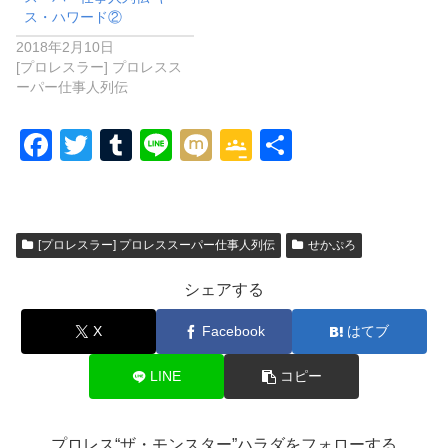
ス・ハワード②
2018年2月10日
[プロレスラー] プロレスス
ーパー仕事人列伝
F
T
T
Li
M
G
共
a
wi
u
n
ixi
o
有
c
tt
m
e
o
e
er
bl
gl
[プロレスラー] プロレススーパー仕事人列伝
せかぷろ
b
r
e
シェアする
o
Cl
o
a
X
Facebook
はてブ
k
ss
LINE
コピー
ro
o
プロレス“ザ・モンスター”ハラダをフォローする