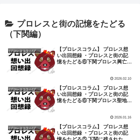
プロレスと街の記憶をたどる
（下関編）
【プロレスコラム】 プロレス想
[プロレスコラム]プロレス想い出回想録
い出回想録 ・プロレスと街の記
憶をたどる⑥下関プロレス興亡の
記録
2026.02.10
【プロレスコラム】 プロレス想
[プロレスコラム]プロレス想い出回想録
い出回想録 ・プロレスと街の記
憶をたどる⑥下関プロレス聖地巡
礼
2026.01.16
【プロレスコラム】 プロレス想
[プロレスコラム]プロレス想い出回想録
い出回想録 ・プロレスと街の記
憶をたどる⑤ 下関に残された、