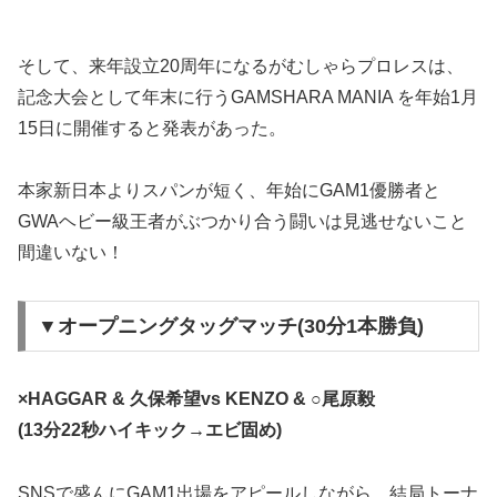
そして、来年設立20周年になるがむしゃらプロレスは、
記念大会として年末に行うGAMSHARA MANIA を年始1月
15日に開催すると発表があった。
本家新日本よりスパンが短く、年始にGAM1優勝者と
GWAヘビー級王者がぶつかり合う闘いは見逃せないこと
間違いない！
▼オープニングタッグマッチ(30分1本勝負)
×HAGGAR & 久保希望vs KENZO & ○尾原毅
(13分22秒ハイキック→エビ固め)
SNSで盛んにGAM1出場をアピールしながら、結局トーナ