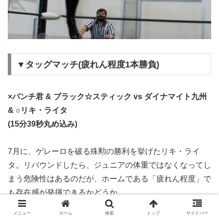
▼タッグマッチ(疲れん程度1本勝負)
×パンチ君 & ブラック☆スティック vs ダイナマイト九州
& ○リキ・ライタ
(15分39秒丸め込み)
7月に、ゲレーロを破る殊勲の勝利を挙げたリキ・ライ
タ。リバウンドしたら、ジュニアの体重ではなくなってし
まう危険性はあるのだが、ホームである「疲れん程度」で
も存在感が発揮できるかどうか。
メニュー
ホーム
検索
トップ
サイドバー