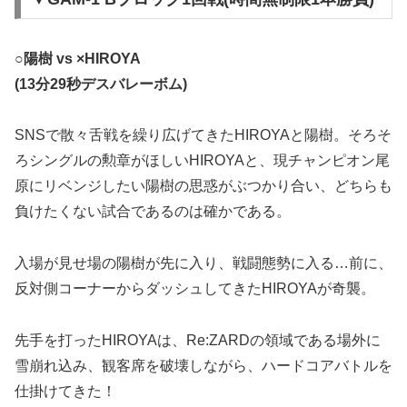
○陽樹 vs ×HIROYA
(13分29秒デスバレーボム)
SNSで散々舌戦を繰り広げてきたHIROYAと陽樹。そろそ
ろシングルの勲章がほしいHIROYAと、現チャンピオン尾
原にリベンジしたい陽樹の思惑がぶつかり合い、どちらも
負けたくない試合であるのは確かである。
入場が見せ場の陽樹が先に入り、戦闘態勢に入る…前に、
反対側コーナーからダッシュしてきたHIROYAが奇襲。
先手を打ったHIROYAは、Re:ZARDの領域である場外に
雪崩れ込み、観客席を破壊しながら、ハードコアバトルを
仕掛けてきた！