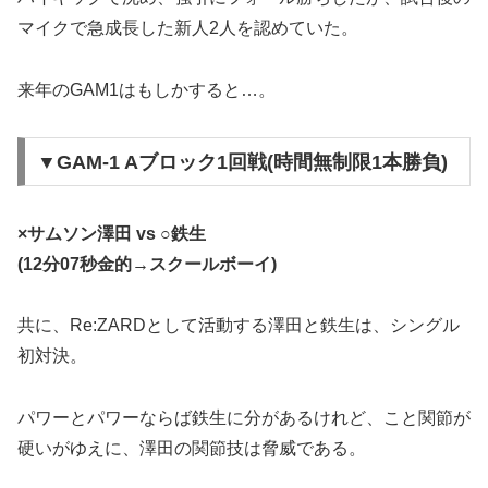
マイクで急成長した新人2人を認めていた。
来年のGAM1はもしかすると…。
▼GAM-1 Aブロック1回戦(時間無制限1本勝負)
×サムソン澤田 vs ○鉄生
(12分07秒金的→スクールボーイ)
共に、Re:ZARDとして活動する澤田と鉄生は、シングル
初対決。
パワーとパワーならば鉄生に分があるけれど、こと関節が
硬いがゆえに、澤田の関節技は脅威である。