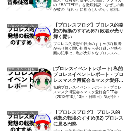
巨人・石川修司選手の入場曲、メタリカ
の『BATTERY』を徹底解説！なぜこの曲
が彼の『戦い』に相応しいのか。歌詞に
込められた『ファンとの絆』や、入場仕
様のイントロカットの秘密、ジョー・ド
ーリング選手との死闘まで、その魅力を
【プロレスブログ】プロレス的発
[プロレスブログ] プロレス的発想の転換のすすめ
熱く綴ります。
想の転換のすすめ(67) 敗者が光り
輝く闘い
プロレス的発想の転換のすすめ(67) 敗者
が光り輝く闘い祖母から受け継いだ熱今
回の記事は、私が大好きなプロレスへの
思いをしたためるために作りました。私
が始めた趣味の多くは、アニメやマン
ガ、イラストなど、自分一人で見つけて
[プロレスイベントレポート] 私的
[プロレスイベント] 私的プロレスイベントレポート
始めたものがほとんど...
プロレスイベントレポート・プロ
レスマスク博覧会＆マスク愛好会
OFF会
私的プロレスイベントレポート・プロレ
スマスク博覧会＆マスク愛好会OFF会
（2013年10月13日・日曜日）気が付いた
ら12日から約一週間の日程で開催される
facebookのプロレスマスク愛好会主催の
マスク博覧会に行くことになった。なっ
【プロレスブログ】 プロレス的
[プロレスブログ] プロレス的発想の転換のすすめ
たとい...
発想の転換のすすめ(82) プロレス
に見る円熟