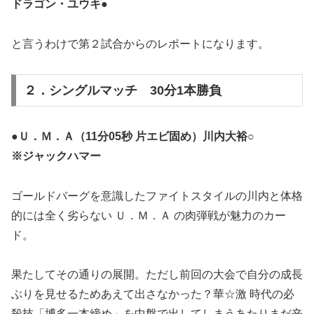
ドラゴン・ユウキ●
と言うわけで第２試合からのレポートになります。
２．シングルマッチ 30分1本勝負
●Ｕ．Ｍ．Ａ（11分05秒 片エビ固め）川内大裕○
※ジャックハマー
ゴールドバーグを意識したファイトスタイルの川内と体格
的には全く劣らない Ｕ．Ｍ．Ａ の肉弾戦が魅力のカー
ド。
果たしてその通りの展開。ただし前回の大会で自分の成長
ぶりを見せるためあえて出さなかった？華☆激 時代の必
殺技「博多一本締め」を中盤で出してしまうあたりまだ辛