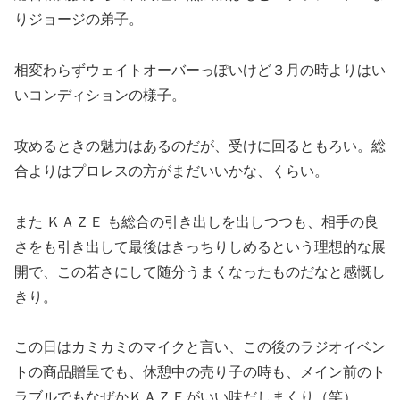
りジョージの弟子。
相変わらずウェイトオーバーっぽいけど３月の時よりはい
いコンディションの様子。
攻めるときの魅力はあるのだが、受けに回るともろい。総
合よりはプロレスの方がまだいいかな、くらい。
また ＫＡＺＥ も総合の引き出しを出しつつも、相手の良
さをも引き出して最後はきっちりしめるという理想的な展
開で、この若さにして随分うまくなったものだなと感慨し
きり。
この日はカミカミのマイクと言い、この後のラジオイベン
トの商品贈呈でも、休憩中の売り子の時も、メイン前のト
ラブルでもなぜかＫＡＺＥがいい味だしまくり（笑）