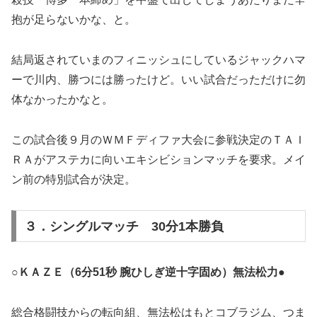
抱が足らないかな、と。
結局返されていまのフィニッシュにしているジャックハマ
ーで川内、勝つには勝ったけど。いい試合だっただけに勿
体なかったかなと。
この試合後９月のＷＭＦディファ大会に参戦決定のＴＡＩ
ＲＡがアステカに向いエキシビションマッチを要求。メイ
ン前の特別試合が決定。
３．シングルマッチ 30分1本勝負
○ＫＡＺＥ（6分51秒 腕ひしぎ逆十字固め）無法松力●
総合格闘技からの転向組、無法松はもとコブラジム、つま