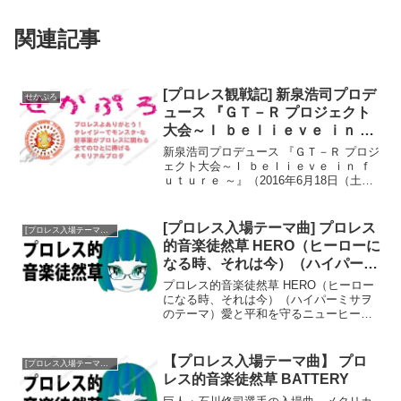
関連記事
[プロレス観戦記] 新泉浩司プロデ
せかぷろ
ュース 『ＧＴ－Ｒ プロジェクト
大会～Ｉ ｂｅｌｉｅｖｅ ｉｎ ｆ
ｕｔｕｒｅ ～』
新泉浩司プロデュース 『ＧＴ－Ｒ プロジ
ェクト大会～Ｉ ｂｅｌｉｅｖｅ ｉｎ ｆ
ｕｔｕｒｅ ～』（2016年6月18日（土）
さざんぴあ博多 多目的ホール：観衆210
人：超満員）写真はこちらからイントロ
ダクション行きがけの関門トンネル故障
[プロレス入場テーマ曲] プロレス
[プロレス入場テーマ曲]プロレス的音楽徒然草
車通...
的音楽徒然草 HERO（ヒーローに
なる時、それは今）（ハイパーミ
サヲのテーマ）
プロレス的音楽徒然草 HERO（ヒーロー
になる時、それは今）（ハイパーミサヲ
のテーマ）愛と平和を守るニューヒーロ
ー今回は「東京女子の愛と平和を守るニ
ューヒーロー」ハイパーミサヲ選手の初
代テーマにして、2021年1月現在も再度使
【プロレス入場テーマ曲】 プロ
[プロレス入場テーマ曲]プロレス的音楽徒然草
用中である、甲...
レス的音楽徒然草 BATTERY