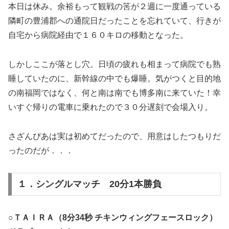
本日は休み。余裕もって観戦の筈が２週に一度通っている
隣町の豊浦郡への通院日だったことを忘れていて、行きが
自宅から病院経由で１６０キロの移動となった。
しかしここが落とし穴。日頃の疲れも相まって病院でも熟
睡していたのに、新幹線の中でも爆睡。気がつくと目的地
の南福岡ではなく、何と南は南でも博多南に来ていた！幸
いすぐ帰りの電車に乗れたので３０分遅刻で会場入り。
さざんぴあは実は初めてだったので、用意はしたつもりだ
ったのだが．．．
１．シングルマッチ 20分1本勝負
○ＴＡＩＲＡ（8分34秒 チキンウィングフェースロック）