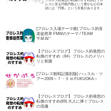
プロレス的発想の転換のすすめ(82) プロ
レスに見る円熟円熟という豊かな心日本
語には「円熟」という言葉があります。
これは人格・知識・技術などが円満に発
達し、豊かな内容をもっている状態を指
します。削ぎ落とされた技能物事が熟達
していくと、角が取...
[プロレス入場テーマ曲] プロレス的音
楽徒然草 FMWのテーマ / TEAM
“F.M.W.”
【プロレスブログ】 プロレス的発想の
転換のすすめ（84）プロレスのメリハ
リと刺激
[プロレス観戦記復刻版] ハッスル・ツ
アー2009～７・５ in FUKUOKA～
【プロレスブログ】 プロレス的発想の
転換のすすめ(89) 大人に捧ぐプロレス
の流儀