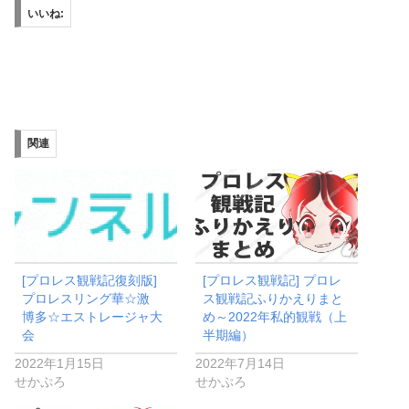
いいね:
関連
[プロレス観戦記復刻版]
[プロレス観戦記] プロレ
プロレスリング華☆激
ス観戦記ふりかえりまと
博多☆エストレージャ大
め～2022年私的観戦（上
会
半期編）
2022年1月15日
2022年7月14日
せかぷろ
せかぷろ