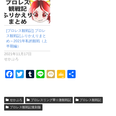
[プロレス観戦記] プロレ
ス観戦記ふりかえりまと
め～2021年私的観戦（上
半期編）
2021年11月17日
せかぷろ
F
T
T
Li
M
G
共
a
wi
u
n
ixi
o
有
c
tt
m
e
o
e
er
bl
gl
せかぷろ
プロレスリング華☆激観戦記
プロレス観戦記
b
r
e
プロレス観戦記復刻版
o
Cl