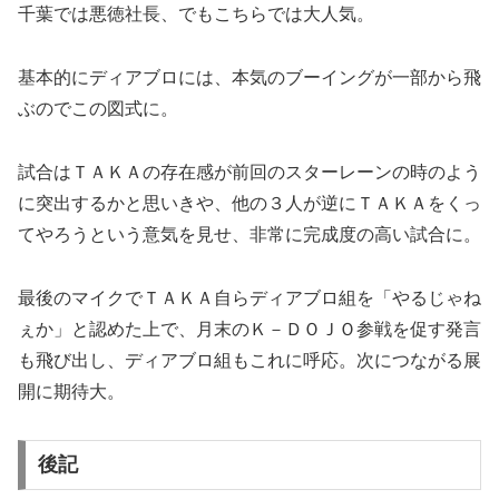
千葉では悪徳社長、でもこちらでは大人気。
基本的にディアブロには、本気のブーイングが一部から飛
ぶのでこの図式に。
試合はＴＡＫＡの存在感が前回のスターレーンの時のよう
に突出するかと思いきや、他の３人が逆にＴＡＫＡをくっ
てやろうという意気を見せ、非常に完成度の高い試合に。
最後のマイクでＴＡＫＡ自らディアブロ組を「やるじゃね
ぇか」と認めた上で、月末のＫ－ＤＯＪＯ参戦を促す発言
も飛び出し、ディアブロ組もこれに呼応。次につながる展
開に期待大。
後記