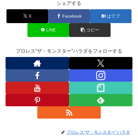
シェアする
o
a
X
Facebook
はてブ
k
ss
ro
LINE
コピー
o
m
プロレス“ザ・モンスター”ハラダをフォローする
プロレス“ザ・モンスター”ハラダ