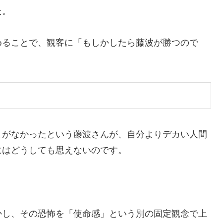
た。
めることで、観客に「もしかしたら藤波が勝つので
とがなかったという藤波さんが、自分よりデカい人間
にはどうしても思えないのです。
かし、その恐怖を「使命感」という別の固定観念で上