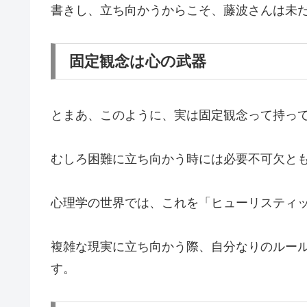
書きし、立ち向かうからこそ、藤波さんは未
固定観念は心の武器
とまあ、このように、実は固定観念って持っ
むしろ困難に立ち向かう時には必要不可欠と
心理学の世界では、これを「ヒューリスティ
複雑な現実に立ち向かう際、自分なりのルー
す。