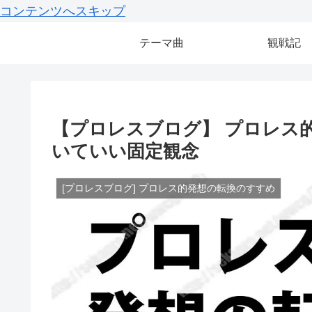
コンテンツへスキップ
テーマ曲
観戦記
【プロレスブログ】 プロレス
いていい固定観念
[プロレスブログ] プロレス的発想の転換のすすめ