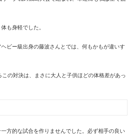
、体も身軽でした。
アヘビー級出身の藤波さんとでは、何もかもが違いす
があるこの対決は、まさに大人と子供ほどの体格差があっ
そ一方的な試合を作りませんでした。必ず相手の良い