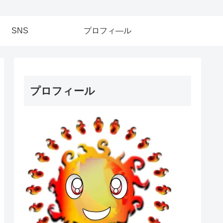
SNS
プロフィ―ル
プロフィール