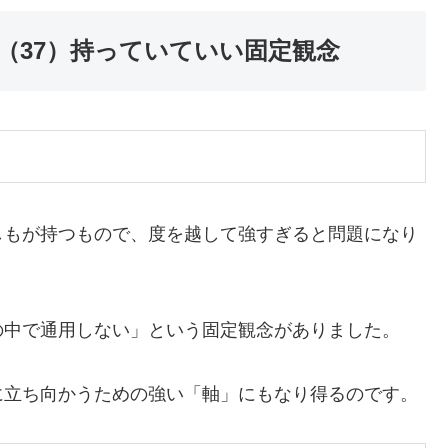
（37）持っていていい固定観念
しもが持つもので、度を越して強すぎると問題になり
の中で通用しない」という固定観念がありました。
に立ち向かうための強い「軸」にもなり得るのです。