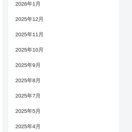
2026年1月
2025年12月
2025年11月
2025年10月
2025年9月
2025年8月
2025年7月
2025年5月
2025年4月