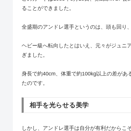
ることができました。
全盛期のアンドレ選手というのは、頭も回り
ヘビー級へ転向したとはいえ、元々がジュニ
ぎました。
身長で約40cm、体重で約100kg以上の差
たのです。
相手を光らせる美学
しかし、アンドレ選手は自分が有利だからこ