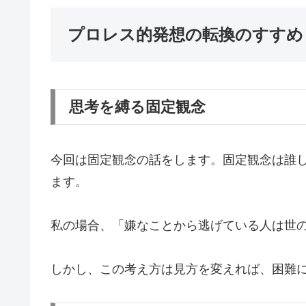
プロレス的発想の転換のすすめ
思考を縛る固定観念
今回は固定観念の話をします。固定観念は誰
ます。
私の場合、「嫌なことから逃げている人は世
しかし、この考え方は見方を変えれば、困難