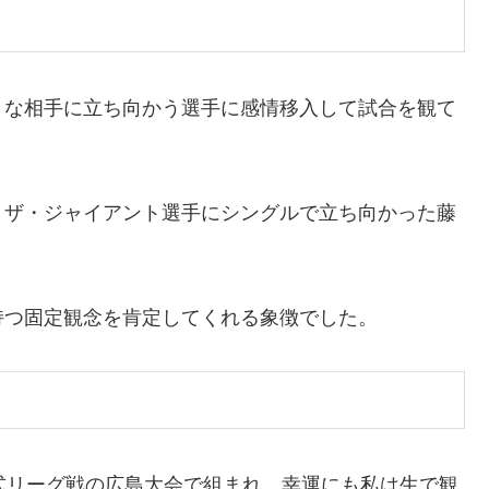
うな相手に立ち向かう選手に感情移入して試合を観て
・ザ・ジャイアント選手にシングルで立ち向かった藤
持つ固定観念を肯定してくれる象徴でした。
P公式リーグ戦の広島大会で組まれ、幸運にも私は生で観