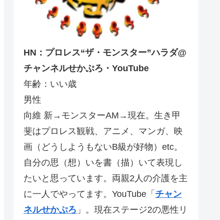
HN：プロレス“ザ・モンスター”ハラダ@
チャンネルせかぷろ・YouTube
年齢：いい歳
男性
向維 新→モンスターAM→現在。生き甲
斐はプロレス観戦、アニメ、マンガ、映
画（どうしようもないB級が好物）etc。
自分の思（想）いを書（描）いて表現し
たいと思っています。両親2人の介護を主
に一人でやってます。YouTube「
チャン
ネルせかぷろ
」。現在ステージ2の悪性リ