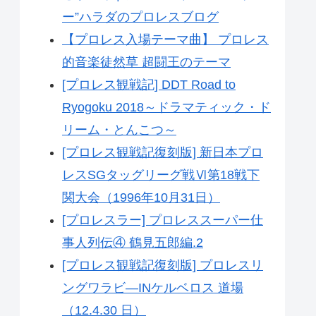
ー”ハラダのプロレスブログ
【プロレス入場テーマ曲】 プロレス
的音楽徒然草 超闘王のテーマ
[プロレス観戦記] DDT Road to
Ryogoku 2018～ドラマティック・ド
リーム・とんこつ～
[プロレス観戦記復刻版] 新日本プロ
レスSGタッグリーグ戦Ⅵ第18戦下
関大会（1996年10月31日）
[プロレスラー] プロレススーパー仕
事人列伝④ 鶴見五郎編.2
[プロレス観戦記復刻版] プロレスリ
ングワラビ―INケルベロス 道場
（12.4.30 日）