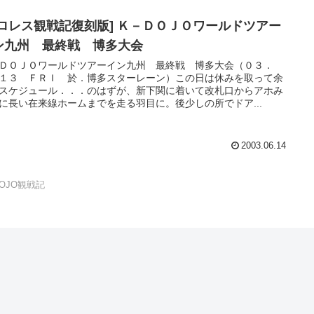
プロレス観戦記復刻版] Ｋ－ＤＯＪＯワールドツアー
ン九州 最終戦 博多大会
ＤＯＪＯワールドツアーイン九州 最終戦 博多大会（０３．
１３ ＦＲＩ 於．博多スターレーン）この日は休みを取って余
スケジュール．．．のはずが、新下関に着いて改札口からアホみ
に長い在来線ホームまでを走る羽目に。後少しの所でドア...
2003.06.14
DOJO観戦記