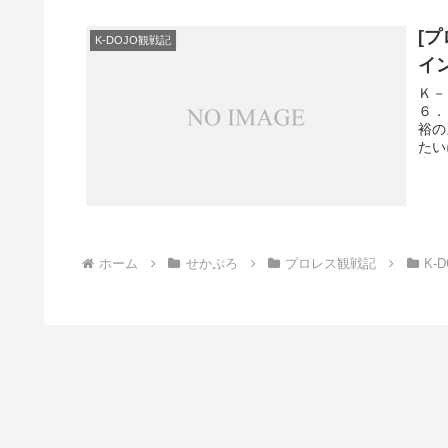
[
K-DOJO観戦記
イ
Ｋ－
６．
裕の
たい
ホーム
せかぷろ
プロレス観戦記
K-