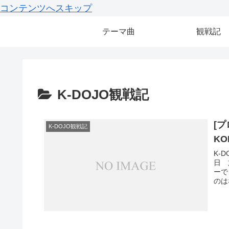
コンテンツへスキップ
テーマ曲
観戦記
K-DOJO観戦記
[プ
K-DOJO観戦記
K
K-
日 
ーで
のは