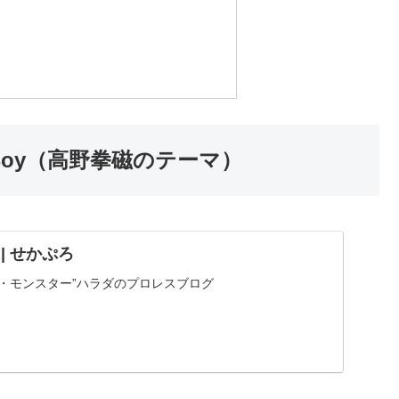
 Boy（高野拳磁のテーマ）
D | せかぷろ
“ザ・モンスター”ハラダのプロレスブログ