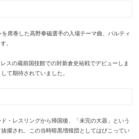
ンを席巻した高野拳磁選手の入場テーマ曲、バルティ
げます。
プロレスの蔵前国技館での対新倉史祐戦でデビューしま
として期待されていました。
ード・レスリングから帰国後、「未完の大器」という
て抜擢され、この当時暗黒増殖団としてはびこってい