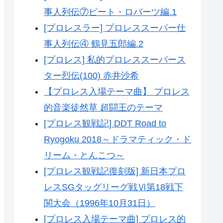
事人列伝⑦ピート・ロバーツ編.1
[プロレスラー] プロレススーパー仕
事人列伝④ 鶴見五郎編.2
[プロレス] 私的プロレススーパース
ター烈伝(100) 赤井沙希
【プロレス入場テーマ曲】 プロレス
的音楽徒然草 超闘王のテーマ
[プロレス観戦記] DDT Road to
Ryogoku 2018～ドラマティック・ド
リーム・とんこつ～
[プロレス観戦記復刻版] 新日本プロ
レスSGタッグリーグ戦Ⅵ第18戦下
関大会（1996年10月31日）
[プロレス入場テーマ曲] プロレス的