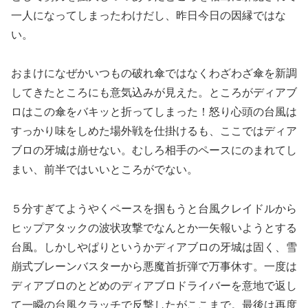
一人になってしまったわけだし、昨日今日の因縁ではな
い。
おまけになぜかいつもの破れ傘ではなくわざわざ傘を新調
してきたところにも意気込みが見えた。ところがディアブ
ロはこの傘をバキッと折ってしまった！怒り心頭の台風は
すっかり味をしめた場外戦を仕掛けるも、ここではディア
ブロの牙城は崩せない。むしろ相手のペースにのまれてし
まい、前半ではいいところがでない。
５分すぎてようやくペースを掴もうと台風クレイドルから
ヒップアタックの波状攻撃でなんとか一矢報いようとする
台風。しかしやぱりというかディアブロの牙城は固く、雪
崩式ブレーンバスターから悪魔首折弾で万事休す。一度は
ディアブロのとどめのディアブロドライバーを意地で返し
て一瞬の台風クラッチで反撃したがここまで。最後は再度