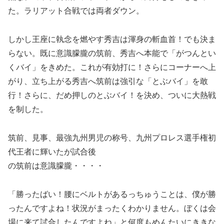
た。ラリアット合戦では両者ダウン。
しかし王座に執念を燃やす秀吉は渾身の斬血首！でも決ま
らない。既に意識朦朧の筑前、秀吉へ本能で「がつんとい
くバイ」をきめた。これが有効打に！さらにコーナーへ上
がり、立ち上がる秀吉へ筑前は強引な「とぶバイ」を敢
行！さらに、だめ押しのとぶバイ！を決め、ついに大熱戦
を制した。
筑前、見事、最強九州男児の称号、九州プロレス選手権初
代王者に輝いたが試合後
の筑前は意識朦朧・・・・
「勝ったばい！腰にベルトがあるっちゅうことは、僕が勝
ったんですよね！状況がまったくわかりません。ぼくは会
場に来て試合したんですよね」と何度もめんたいにききな