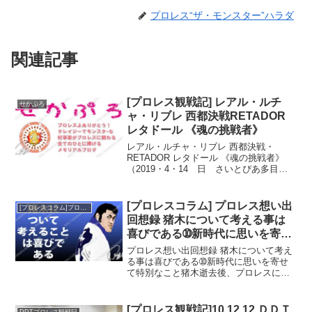
プロレス“ザ・モンスター”ハラダ
関連記事
[プロレス観戦記] レアル・ルチ
せかぷろ
ャ・リブレ 西都決戦RETADOR
レタドール 《魂の挑戦者》
レアル・ルチャ・リブレ 西都決戦・
RETADOR レタドール 《魂の挑戦者》
（2019・4・14 日 さいとぴあ多目的
ホール）イントロダクション通例だとだ
いたい一月ならびに二月あたりで、レア
ルの大会があるのだが、今年はなかった
[プロレスコラム] プロレス想い出
[プロレスコラム]プロレス想い出回想録
みたい。みたい...
回想録 猪木について考える事は
喜びである➉新時代に思いを寄せ
て
プロレス想い出回想録 猪木について考え
る事は喜びである➉新時代に思いを寄せ
て特別なこと猪木逝去後、プロレスに特
別興味のない層からもたくさん反応があ
った。思えば、私も長いことプロレスを
観続けてはきたが、周りにも私以上にプ
[プロレス観戦記]10.12.12.ＤＤＴ
DDTプロレス観戦記