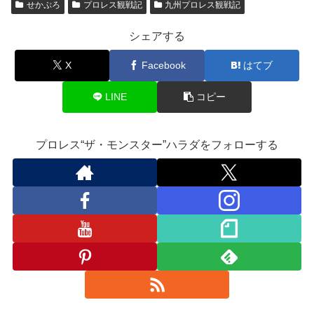
e
er
bl
gl
せかぷろ
プロレス観戦記
九州プロレス観戦記
b
r
e
シェアする
o
Cl
o
a
X
Facebook
はてブ
k
ss
LINE
コピー
ro
o
プロレス“ザ・モンスター”ハラダをフォローする
m