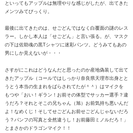
といってもアップルは無理やりな感じがしたが、出てきた
メンツみてびっくり。
最後に出てきたのは、せごどんではなく白覆面の謎のレス
ラー。しかし本人は「せごどん」と言い張る。が、マスク
の下は佐助魂の黒Tシャツに迷彩パンツ。どうみてもあの
男にしか見えないが・・・
さすがにこれはどうなんだと思ったのか産地偽装して出て
きたアップル（コールではしっかり奈良県天理市出身とと
うとう本当の生まれをばらされてたが＾＾）はマイクを
もつや「おい！ギラン！お前その体型でサッカー選手？違
うだろ？それとそこの兄ちゃん（旭）お前気持ち悪いんだ
よ！なめくじ！そしてせごどんお前せごどんじゃないだろ
う？パンフの写真と全然違うし！お前藤田ミノルだろ！」
とまさかのドラゴンマイク！！