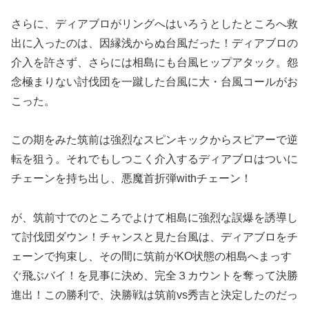
さらに、ディアブロがリングへはいろうとしたところへ救
出に入ったのは、因縁浅からぬ台風だった！ディアブロの
介入を許さず、さらには相島にも台風ヒップアタック。怨
念極まりない討伐団を一蹴した台風に大・台風コールがお
こった。
この期をみた筑前は強烈なスピンキックからスピアーで逆
転を狙う。それでもしつこく介入するディアブロはついに
チェーンを持ち出し、悪魔首折弾withチェーン！
が、筑前寸でのところでよけて相島に強烈な誤爆を誘導し
て討伐団ダウン！チャンスと見た台風は、ディアブロをチ
ェーンで拘束し、その間に筑前がKO状態の相島へまっす
ぐ飛ぶバイ！を見事に決め、完全３カウントを奪って決勝
進出！この勝利で、決勝戦は筑前vs秀吉と決定したのだっ