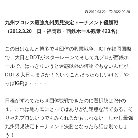
2012.03.22
2022.09.29
九州プロレス最強九州男児決定トーナメント優勝戦
（2012.3.20 日・福岡市・西鉄ホール観衆 423名）
この日はなんと博多で４団体の興業戦争。IGFが福岡国際
で、大日とDDTがスターレーンでそして九プロが西鉄ホ
ールで。はっきりいうと迷惑以外の何物でもないんだが、
DDT＆大日もまさか！ということだったらしいけど、や
っぱIGFは・・・・
日程がずれてたら４団体観戦できたのに選択肢は2分の
１。これは地方民にとってはありがた迷惑な話である。そ
りゃ九プロはいつでもみられるかもしれない。しかし最強
九州男児決定トーナメント決勝となったら話は別でしょ
う！