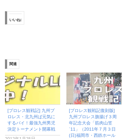
いいね:
関連
[プロレス観戦記] 九州プ
[プロレス観戦記復刻版]
ロレス・北九州ば元気に
九州プロレス旗揚げ３周
するバイ！最強九州男児
年記念大会「筋肉山笠
決定トーナメント開幕戦
`11」（2011年７月３日
(日)福岡市・西鉄ホール
2012年1月25日