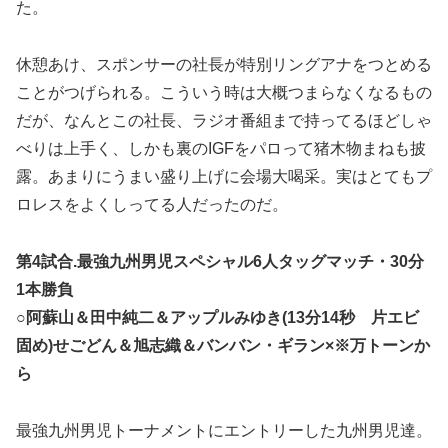
た。
休憩あけ、スポンサーの社長が特別リングアナをつとめる
ことがつげられる。こういう時は大概つまらなくなるもの
だが、なんとこの社長、ラジオ番組まで持ってるほどしゃ
べりは上手く、しかも裏のIGFをパロって猪木物まねも披
露。あまりにうまい盛り上げに会場大喝采。実はとてもプ
ロレスをよくしってる人だったのだ。
第4試合.最強九州男児スペシャル6人タッグマッチ・30分
1本勝負
○阿蘇山＆田中純二＆アップルみゆき(13分14秒 片エビ
固め)せごどん＆旭志織＆バンバン・ギラン×※万トーンか
ら
最強九州男児トーナメントにエントリーした九州男児達。