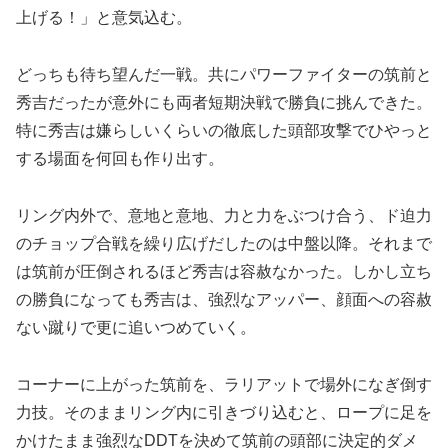
上げる！」と意気込む。
どっちも待ち望んだ一戦。共にパワーファイターの筑前と
秀吉だったが意外にも両者短期決戦で勝負に挑んできた。
特に秀吉は嫌らしいくらいの徹底した頭部攻撃でひやっと
する場面を何回も作り出す。
リング内外で、意地と意地、力と力をぶつけ合う、ド迫力
のチョップ合戦を繰り広げだしたのは中盤以降。それまで
は筑前が圧倒されるほど秀吉は容赦なかった。しかし立ち
の勝負になっても秀吉は、強烈なアッパー、顔面への容赦
ない蹴りで更に追いつめていく。
コーナーに上がった筑前を、ラリアットで場外になぎ倒す
力技。そのままリング内に引きづり込むと、ロープに足を
かけたまま強烈なDDTを決めて筑前の頭部に決定的ダメ