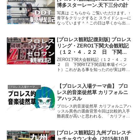
ロレスを観続けている人...
博多スターレーン.天下三分の計
写真は こちらから ご覧いただけます。↑
青字をクリックすると スライドショ―に
なっています＾＾この日は早くから出
て、小倉に直行。目的地は昭和町。そう
この後がむしゃらに向かう想定で最初か
ら駅から遠い場所を選んだのだ。もっと
[プロレス観戦記復刻版] プロレス
せかぷろ
も駐車料金が安くあが...
リング・ZERO1下関大会観戦記
（１２・４．２２ 日 下関
RITZ下関店駐車場イベント）
ZERO1下関大会観戦記（１２・４．２
２ 日 下関RITZ下関店駐車場イベン
ト）これがある事を知ったのが実は昨
日。つまり帰りに長府トンネル通らなか
ったらスルーしてた大会。実はスターダ
ムの岩谷が生まれた美祢でも今月頭にゼ
【プロレス入場テーマ曲】 プロ
[プロレス入場テーマ曲]プロレス的音楽徒然草
ロワンきてたらしい。美...
レス的音楽徒然草 カリフォルニ
アハッスル
プロレス的音楽徒然草 カリフォルニアハ
ッスル異色の選曲背景今回は比較的入手
難易度が高いと思われる、「カリフォル
ニア・ハッスル」をご紹介いたします。
この曲は新日本プロレスや全日本プロレ
スでも活躍したチャボ・ゲレロ（シニ
[プロレス観戦記] 九州プロレスチ
せかぷろ
ア）の入場テーマに使われ...
ャチャタウン大会（2015年10月