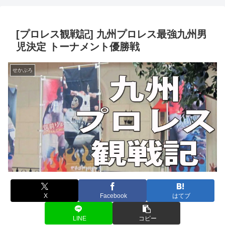
[プロレス観戦記] 九州プロレス最強九州男
児決定 トーナメント優勝戦
せかぷろ
X
Facebook
はてブ
LINE
コピー