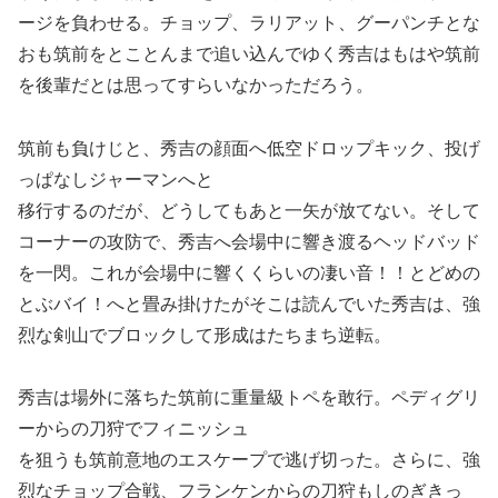
ージを負わせる。チョップ、ラリアット、グーパンチとな
おも筑前をとことんまで追い込んでゆく秀吉はもはや筑前
を後輩だとは思ってすらいなかっただろう。
筑前も負けじと、秀吉の顔面へ低空ドロップキック、投げ
っぱなしジャーマンへと
移行するのだが、どうしてもあと一矢が放てない。そして
コーナーの攻防で、秀吉へ会場中に響き渡るヘッドバッド
を一閃。これが会場中に響くくらいの凄い音！！とどめの
とぶバイ！へと畳み掛けたがそこは読んでいた秀吉は、強
烈な剣山でブロックして形成はたちまち逆転。
秀吉は場外に落ちた筑前に重量級トペを敢行。ペディグリ
ーからの刀狩でフィニッシュ
を狙うも筑前意地のエスケープで逃げ切った。さらに、強
烈なチョップ合戦、フランケンからの刀狩もしのぎきっ