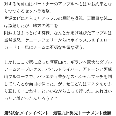
対する阿蘇山はパートナーのアップルへもはやお約束とな
りつつあるセクハラ攻撃。
片逆エビにとらえたアップルの股間を凝視。真面目な純二
は激怒したが、味方の純二を
阿蘇山はふっとばす有様。なんとか逃げ延びたアップルは
当然激怒。ケニーレフェリーからはホイッスル＆イエロー
カード！一気にチームに不穏な空気な漂う。
しかしここで我に返った阿蘇山は、ギランへ豪快なダブル
アームスープレクス、パイルドライバー、万トーンと阿蘇
山フルコースで、バラエティ豊かなスペシャルマッチを制
してなんとか面目は保った。が、せごどんはマスクをかぶ
り直して「ごわす」といいながら去って行った。あれはい
ったい誰だったんだろう？？
第5試合.メインイベント 最強九州男児トーナメント優勝