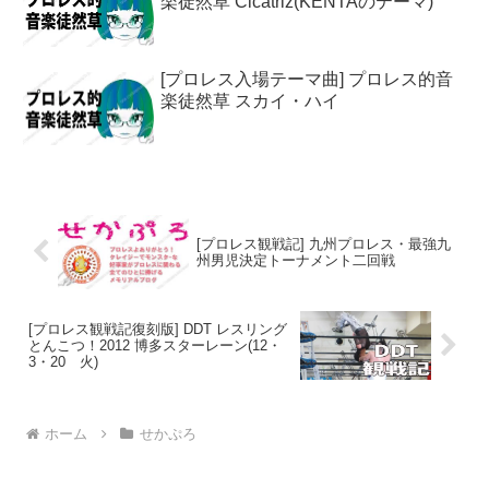
楽徒然草 Cicatriz(KENTAのテーマ)
[プロレス入場テーマ曲] プロレス的音
楽徒然草 スカイ・ハイ
[プロレス観戦記] 九州プロレス・最強九
州男児決定トーナメント二回戦
[プロレス観戦記復刻版] DDT レスリング
とんこつ！2012 博多スターレーン(12・
3・20 火)
ホーム
せかぷろ