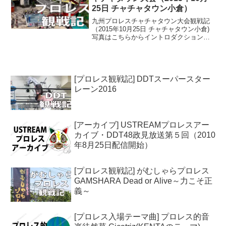
25日 チャチャタウン小倉）
九州プロレスチャチャタウン大会観戦記
（2015年10月25日 チャチャタウン小倉)
写真はこちらからイントロダクション皿
倉山があまりに寒くて早々に下山したた
め、行く予定にしてなかった九州プロレ
スチャチャタウン大会に行くことにし
た。藤波さんの一...
[プロレス観戦記] DDTスーパースター
レーン2016
[アーカイブ] USTREAMプロレスアー
カイブ・DDT48政見放送第５回（2010
年8月25日配信開始）
[プロレス観戦記] がむしゃらプロレス
GAMSHARA Dead or Alive～力こそ正
義～
[プロレス入場テーマ曲] プロレス的音