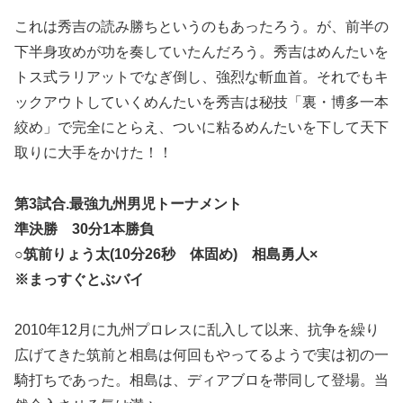
これは秀吉の読み勝ちというのもあったろう。が、前半の
下半身攻めが功を奏していたんだろう。秀吉はめんたいを
トス式ラリアットでなぎ倒し、強烈な斬血首。それでもキ
ックアウトしていくめんたいを秀吉は秘技「裏・博多一本
絞め」で完全にとらえ、ついに粘るめんたいを下して天下
取りに大手をかけた！！
第3試合.最強九州男児トーナメント
準決勝 30分1本勝負
○筑前りょう太(10分26秒 体固め) 相島勇人×
※まっすぐとぶバイ
2010年12月に九州プロレスに乱入して以来、抗争を繰り
広げてきた筑前と相島は何回もやってるようで実は初の一
騎打ちであった。相島は、ディアブロを帯同して登場。当