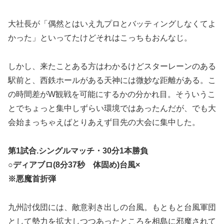
大社長が「偶然とはいえ九プロとバッティングしなくてよ
かった」といってたけどそれはこっちもおんなじ。
しかし、来たことある方はわかるけどスターレーンのある
駅前と、西鉄ホールがある天神には微妙な距離がある。こ
の時間差がW観戦を可能にするかの分かれ目。そういうこ
とでちょっと集中しずらい環境ではあったんだが、でも大
会始まっちゃえばとりあえず目先の大会に集中した。
第1試合.シングルマッチ・30分1本勝負
○ディアブロ(8分37秒 体固め)台風×
※悪魔首折弾
九州討伐団には、敵意剥き出しの台風。もともと台風軍団
として勢力を拡大しつつあったところを相島に邪魔されて