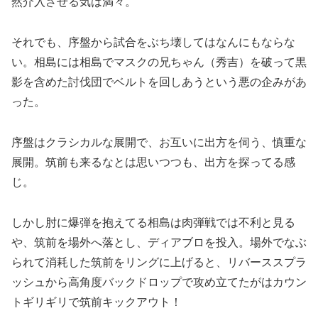
然介入させる気は満々。
それでも、序盤から試合をぶち壊してはなんにもならな
い。相島には相島でマスクの兄ちゃん（秀吉）を破って黒
影を含めた討伐団でベルトを回しあうという悪の企みがあ
った。
序盤はクラシカルな展開で、お互いに出方を伺う、慎重な
展開。筑前も来るなとは思いつつも、出方を探ってる感
じ。
しかし肘に爆弾を抱えてる相島は肉弾戦では不利と見る
や、筑前を場外へ落とし、ディアブロを投入。場外でなぶ
られて消耗した筑前をリングに上げると、リバーススプラ
ッシュから高角度バックドロップで攻め立てたがはカウン
トギリギリで筑前キックアウト！