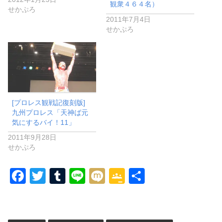
観衆４６４名）
せかぷろ
2011年7月4日
せかぷろ
[プロレス観戦記復刻版]
九州プロレス「天神ば元
気にするバイ！11」
2011年9月28日
せかぷろ
F
T
T
Li
M
G
共
a
wi
u
n
ixi
o
有
c
tt
m
e
o