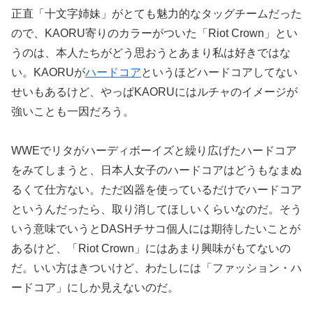
正直「十文字姉妹」がとても魅力的なタッグチームだった
ので、KAORU寄りのカラーがついた「Riot Crown」とい
うのは、本人たちがどう思おうとあまり私は好きではな
い。KAORUが
ハードコア
というほどハードコアしてない
せいもあるけど、やっぱKAORUにはルチャのイメージが
強いことも一因だろう。
WWEでリタがハーディボーイズと繰り広げたハードコア
をみてしまうと、日本人女子のハードコアはどうもなまぬ
るくて仕方ない。ただ凶器を使っているだけでハードコア
というんだったら、取り消してほしいくらいなのだ。そう
いう意味でいうとDASHチサコ個人には期待したいことが
あるけど、「Riot Crown」にはあまり興味がもてないの
だ。いい方はきついけど、わたしには「ファッション・ハ
ードコア」にしか見えないのだ。