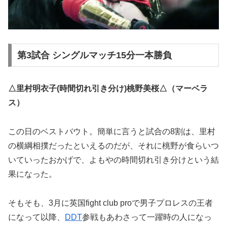
第3試合 シングルマッチ15分一本勝負
△里村明衣子(時間切れ引き分け)桃野美桜△（マーベラ
ス）
この日のベストバウト。簡単に言うと試合の8割は、里村
の横綱相撲だったといえるのだが、それに桃野が食らいつ
いていったおかげで、よもやの時間切れ引き分けという結
果になった。
そもそも、3月に英国fight club proで男子プロレスの王者
になって以降、
DDT
参戦もあわさって一躍時の人になっ