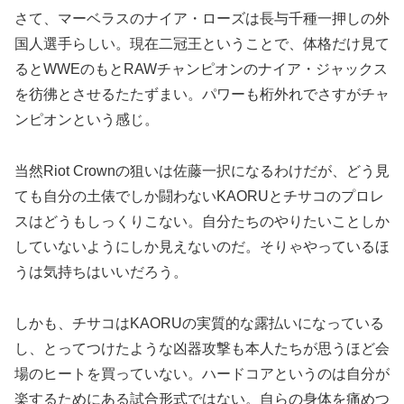
さて、マーベラスのナイア・ローズは長与千種一押しの外
国人選手らしい。現在二冠王ということで、体格だけ見て
るとWWEのもとRAWチャンピオンのナイア・ジャックス
を彷彿とさせるたたずまい。パワーも桁外れでさすがチャ
ンピオンという感じ。
当然Riot Crownの狙いは佐藤一択になるわけだが、どう見
ても自分の土俵でしか闘わないKAORUとチサコのプロレ
スはどうもしっくりこない。自分たちのやりたいことしか
していないようにしか見えないのだ。そりゃやっているほ
うは気持ちはいいだろう。
しかも、チサコはKAORUの実質的な露払いになっている
し、とってつけたような凶器攻撃も本人たちが思うほど会
場のヒートを買っていない。ハードコアというのは自分が
楽するためにある試合形式ではない。自らの身体を痛めつ