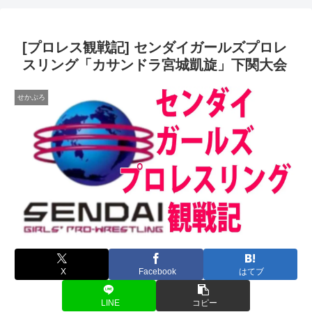
[プロレス観戦記] センダイガールズプロレ
スリング「カサンドラ宮城凱旋」下関大会
せかぷろ
X
Facebook
はてブ
LINE
コピー