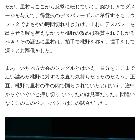
だが、里村もここから反撃に転じていく。腕ひしぎでダメ
ージを与えて、得意技のデスバレーボムに移行するもカウ
ント２でよもやの時間切れ引き分け。里村にデスバレーを
出させる暇を与えなかった桃野の攻めは称賛されてしかる
べき！その証拠に里村は、拍手で桃野を称え、握手をして
深々とお辞儀をした。
まあ、いち地方大会のシングルとはいえ、自分をここまで
追い詰めた桃野に対する素直な気持ちだったのだろう。正
直、桃野も里村の手の内で踊らされていたとはいえ、途中
からぐいぐいと押し切っていったのは見事だった。間違い
なくこの日のベストバウトはこの試合だった。