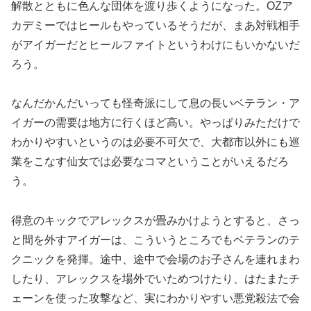
解散とともに色んな団体を渡り歩くようになった。OZア
カデミーではヒールもやっているそうだが、まあ対戦相手
がアイガーだとヒールファイトというわけにもいかないだ
ろう。
なんだかんだいっても怪奇派にして息の長いベテラン・ア
イガーの需要は地方に行くほど高い。やっぱりみただけで
わかりやすいというのは必要不可欠で、大都市以外にも巡
業をこなす仙女では必要なコマということがいえるだろ
う。
得意のキックでアレックスが畳みかけようとすると、さっ
と間を外すアイガーは、こういうところでもベテランのテ
クニックを発揮。途中、途中で会場のお子さんを連れまわ
したり、アレックスを場外でいためつけたり、はたまたチ
ェーンを使った攻撃など、実にわかりやすい悪党殺法で会