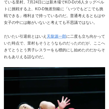
ている里村。7月24日には新木場でKO-Dの6人タッグベル
トに挑戦する上、KO-D無差別級に「いつでもどこでも挑
戦できる」権利まで持っているのだ。普通考えるともはや
女子の中には敵がいないと考えても不思議ではない。
だいたい引退前とはいえ
天龍源一郎
に二度も立ち向かって
いた時点で、里村もそうとうなものだったのだが、ここへ
きてとうとう男子レスラーをも標的にし始めたのだからそ
れもありえる話なのだ。