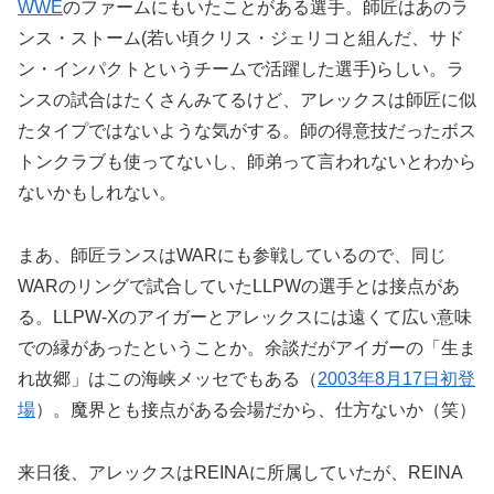
WWE
のファームにもいたことがある選手。師匠はあのラ
ンス・ストーム(若い頃クリス・ジェリコと組んだ、サド
ン・インパクトというチームで活躍した選手)らしい。ラ
ンスの試合はたくさんみてるけど、アレックスは師匠に似
たタイプではないような気がする。師の得意技だったボス
トンクラブも使ってないし、師弟って言われないとわから
ないかもしれない。
まあ、師匠ランスはWARにも参戦しているので、同じ
WARのリングで試合していたLLPWの選手とは接点があ
る。LLPW-Xのアイガーとアレックスには遠くて広い意味
での縁があったということか。余談だがアイガーの「生ま
れ故郷」はこの海峡メッセでもある（
2003年8月17日初登
場
）。魔界とも接点がある会場だから、仕方ないか（笑）
来日後、アレックスはREINAに所属していたが、REINA