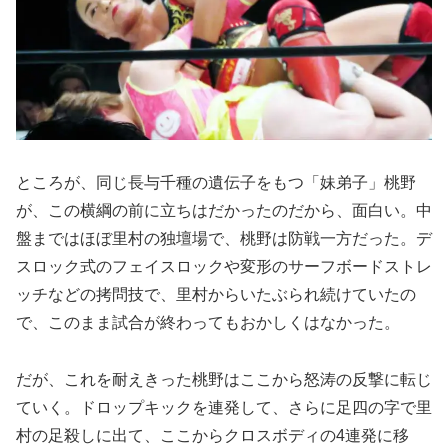
ところが、同じ長与千種の遺伝子をもつ「妹弟子」桃野
が、この横綱の前に立ちはだかったのだから、面白い。中
盤まではほぼ里村の独壇場で、桃野は防戦一方だった。デ
スロック式のフェイスロックや変形のサーフボードストレ
ッチなどの拷問技で、里村からいたぶられ続けていたの
で、このまま試合が終わってもおかしくはなかった。
だが、これを耐えきった桃野はここから怒涛の反撃に転じ
ていく。ドロップキックを連発して、さらに足四の字で里
村の足殺しに出て、ここからクロスボディの4連発に移