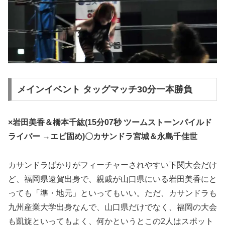
メインイベント タッグマッチ30分一本勝負
×岩田美香＆橋本千紘(15分07秒 ツームストーンパイルド
ライバー →エビ固め)〇カサンドラ宮城＆永島千佳世
カサンドラばかりがフィーチャーされやすい下関大会だけ
ど、福岡県遠賀出身で、親戚が山口県にいる岩田美香にと
っても「準・地元」といってもいい。ただ、カサンドラも
九州産業大学出身なんで、山口県だけでなく、福岡の大会
も凱旋といってもよく、何かというとこの2人はスポット