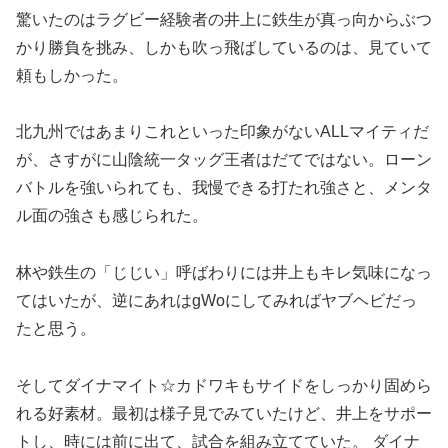
驚いたのはラグビー経験者の井上に鉄生が真っ向からぶつ
かり勝負を挑み、しかも吹っ飛ばしているのは、見ていて
頼もしかった。
北九州ではあまりこれといった印象がないALLマイティだ
が、さすがに山陰統一タッグ王者はだてではない。ローン
バトルを強いられても、我慢できる打たれ強さと、メンタ
ル面の強さも感じられた。
林や鉄生の「じじい」呼ばわりには井上もキレ気味になっ
てはいたが、逆にあれはgWoにしてみればヤブヘビだっ
たと思う。
そしてダイナマイト☆カドワキもサイドをしっかり固めら
れる好素材。最初は様子見でみていたけど、井上をサポー
トし、時には前に出て、試合を組み立てていた。 ダイナ