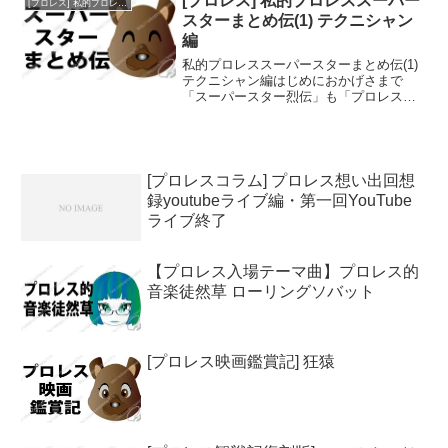
[プロレス] 私的プロレススーパー
[プロレス] 私的プロレススーパースター烈伝
も台風、しかも...
スターまとめ伝(1) テクニシャン
編
私的プロレススーパースターまとめ伝(1)
テクニシャン編はじめにおかげさまで
「スーパースター烈伝」も「プロレス観
戦記」「プロレス的音楽徒然草」と同
様、約100記事になりました。とはいって
も、記事数が多いとどこから読んでいい
のかわからなくなる...
[プロレスコラム] プロレス想い出回想
録youtubeライブ編・第一回YouTube
ライブ終了
【プロレス入場テーマ曲】プロレス的
音楽徒然草 ローリングソバット
[プロレス映画鑑賞記] 狂猿