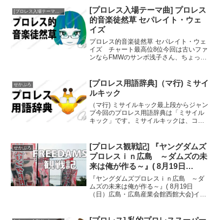
りあげます。リニューアル版の第一回目
[プロレス入場テーマ曲] プロレス
[プロレス入場テーマ曲]プロレス的音楽徒然草
は、2018年の1.4...
的音楽徒然草 セパレイト・ウェ
イズ
プロレス的音楽徒然草 セパレイト・ウェ
イズ チャート最高位8位今回は古いファ
ンならFMWのサンボ浅子さん、ちょっと
古いファンなら元・大日本プロレスの山
川竜司さんが現役時代に使用していた、
ジャーニーの「セパレイト・ウェイズ」
[プロレス用語辞典]（マ行) ミサイ
せかぷろ
のご紹介です。「セ...
ルキック
（マ行) ミサイルキック最上段からジャン
プ今回のプロレス用語辞典は「ミサイル
キック」です。ミサイルキックは、コー
ナー最上段からジャンプして放つドロッ
プキックの事です。ミサイル・ドロップ
キック別名、ミサイル・ドロップキック
[プロレス観戦記] 『ヤングダムズ
せかぷろ
とも呼ばれます。ミサ...
プロレスｉｎ広島 ～ダムズの未
来は俺が作る～』( 8月19日
（日）広島・広島産業会館西館大
『ヤングダムズプロレスｉｎ広島 ～ダ
会)
ムズの未来は俺が作る～』( 8月19日
（日）広島・広島産業会館西館大会)イン
トロダクション後楽園に続いてのプロレ
ス観戦はまたしてもFREEDAMS。東京い
るときも台風が接近していたが、広島で