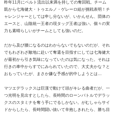
昨年11月にベルト流出以来満を持しての奪回戦。チーム
凱から七海健大・トゥエルノ・ゲレーロ組が挑戦表明！チ
ャレンジャーとしては申し分ないが、いかんせん、団体の
エースと、山陰統一王者の現タッグ王者は強い。個々の実
力も素晴らしいがチームとしても強いのだ。
だから及び腰になるのはわからないでもないのだが、それ
でもわざわざ敵地に赴いて奪還を目指すにしては七海健大
が最初から引き気味になっていたのは気になった。それは
行きの車中からすでにみられていたので、大丈夫かな？と
おもっていたが、まさか嫌な予感が的中しようとは…
マツエデラックスは巨漢で動けて頭がキレる曲者だが、一
つ光明を見出すとしたら、長時間のローンバトルでデラッ
クスのスタミナを奪う手にでるしかない。がむしゃらサイ
ドからしたら、長時間闘い抜いて辛抱しきれたら、勝ち目