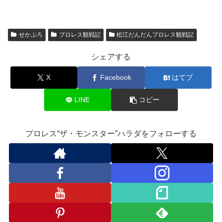
a
wi
u
n
ixi
o
有
c
tt
m
e
o
e
er
bl
gl
せかぷろ
プロレス観戦記
松江だんだんプロレス観戦記
b
r
e
シェアする
o
Cl
o
a
X
Facebook
はてブ
k
ss
LINE
コピー
ro
o
プロレス“ザ・モンスター”ハラダをフォローする
m