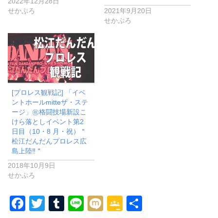
2022年12月28日
せかぷろ
2021年9月20日
せかぷろ
[プロレス観戦記] 「イベ
ントホールmitteザ・ステ
ージ」㊗️格闘技場新設こ
けら落としイベント第2
日目（10・8 月・祝）＂
松江だんだんプロレス広
島上陸‼️＂
2018年10月9日
せかぷろ
F
T
T
Li
M
G
共