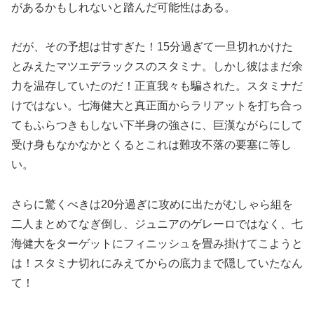
があるかもしれないと踏んだ可能性はある。
だが、その予想は甘すぎた！15分過ぎて一旦切れかけた
とみえたマツエデラックスのスタミナ。しかし彼はまだ余
力を温存していたのだ！正直我々も騙された。スタミナだ
けではない。七海健大と真正面からラリアットを打ち合っ
てもふらつきもしない下半身の強さに、巨漢ながらにして
受け身もなかなかとくるとこれは難攻不落の要塞に等し
い。
さらに驚くべきは20分過ぎに攻めに出たがむしゃら組を
二人まとめてなぎ倒し、ジュニアのゲレーロではなく、七
海健大をターゲットにフィニッシュを畳み掛けてこようと
は！スタミナ切れにみえてからの底力まで隠していたなん
て！