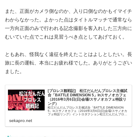
また、正面がカメラ側なのか、入り口側なのかもイマイチ
わからなかった。よかった点はタイトルマッチで通常なら
一方向正面のみで行われる記念撮影を客入れした三方向に
むいていた点でこれは見習うべき点としてあげておく。
ともあれ、怪我なく遠征を終えたことはよしとしたい。長
旅に長の運転、本当にお疲れ様でした。ありがとうござい
ました。
[プロレス観戦記] 松江だんだんプロレス主催試
合「BATTLE DIMENSION 5」Inスサノオカフェ
（2016年3月6日(日)会場/スサノオカフェ特設リ
ング）
松江だんだんプロレス主催試合「BATTLE DIMENSION
5」Inスサノオカフェ（2016年3月6日(日)会場/スサノオカ
フェ特設リング）イントロダクション松江だんだんプロレ
スは総合格闘技団体「YAMATO」を母体として派生した社
sekapro.net
会人...