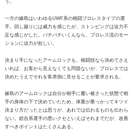
う。
一方の嫁島はいわゆるUWF系の格闘プロレスタイプの選
手。回し蹴りには威力を感じたが、ストンピングは迫力不
足な感じがした。バチバチいくんなら、プロレス流のモー
ションに迫力が欲しい。
決まり手になったアームロックも、格闘技なら決めてさえ
いれば、お客から見えなくても問題ないが、プロレスでは
決めたうえでそれを客席側に見せることが要求される。
嫁島のアームロックは自分が相手に覆い被さった状態で相
手の身体の下で決めていたため、体重が乗っかってキツイ
決まり方だったとは思うが、あれでは伝わるものも伝わら
ない。総合系選手の悪いクセといえばそれまでだが、改善
すべきポイントはたくさんある。