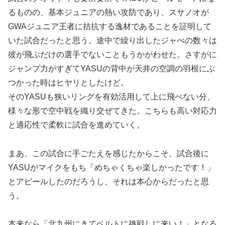
るものの、基本ジュニアの熱い攻防であり、スサノオが
GWAジュニア王者に拮抗する逸材であることを証明して
いた試合だったと思う。途中で繰り出したジャべの数々は
彼が飛ぶだけの選手でないこともうかがわせた。さすがに
ジャンプ力がすぎてYASUの背中が天井の空調の羽根にぶ
つかった時はヒヤリとしたけど。
そのYASUも狭いリングを有効活用して上に飛べない分、
様々な形で空中戦を織り交ぜてきた。こちらも高い対応力
と適応性で柔軟に試合を進めていく。
まあ、この試合に手ごたえを感じたからこそ、試合後に
YASUがマイクをもち「めちゃくちゃ楽しかったです！」
とアピールしたのだろうし、それは本心からだったと思
う。
本来なら「北九州にきてベルトに挑戦しに来い！」となる