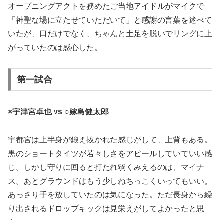
オープニングアクトを務めたご当地アイドルがマイクで
「神聖な場に立たせていただいて」と感謝の言葉を述べて
いたが、口だけでなく、ちゃんと土足を脱いでリングに上
がっていたのは感心した。
第一試合
×宇津宮卓也 vs ○嫁島健太郎
宇都宮は上半身が鍛え抜かれた感じがして、上背もある。
黒のショートタイツが若々しさをアピールしていていい感
じ。しかし守りに回ると打たれ弱くみえるのは、マイナ
ス。あとグラウンドはもう少しねちっこくいってもいい。
あっさり手を放していたのは気になった。ただ長身から繰
り出されるドロップキックは見栄えがしてよかったと思