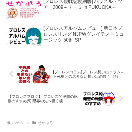
[プロレス観戦記復刻版] ハッスル・ツ
アー2009～７・５ in FUKUOKA～
[プロレスアルバムレビュー] 新日本プ
ロレスリング NJPWグレイテストミュ
ージック 50th. SP
[プロレスコラム]プロレス想い出コラム～
不死鳥との尽きない想い出の数々（4）
【プロレスブログ】 プロレス的発想の転
換のすすめ(9) 限界の先へ響く魂
ホーム
せかぷろ