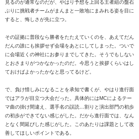
見るのが通常なのだが、やはり予想を上回る王者組の盤石
ぶりに挑戦者チームがまんまと一敗地にまみれる姿を目に
すると、悔しさが先に立つ。
その証拠に普段なら勝者をたたえていくのを、あえてだん
だんの誰にも挨拶せず会場をあとにしてしまった。ついで
に会場近くの神社にお参りまでしてきた。そうでもしない
とおさまりがつかなかったのだ。今思うと挨拶くらいはし
ておけばよかったかなと思ってるけど。
で、負け惜しみになることを承知で書くが、やはり進行面
ではアラが目立つ大会だった。具体的にはMCによるテー
マ曲の掛け間違え、選手名の誤読…割りと演出部門の初歩
の初歩ができてない感じがした。だから進行面では、なん
となく間延びした感じがした。このあたりは課題として改
善してほしいポイントである。