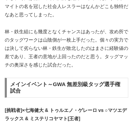
マイトの名を冠した社会人レスラーはなんかどこも独特だ
なあと思ってしまった。
林・鉄生組にも幾度となくチャンスはあったが、攻め所で
のタッグワークは山陰側が一枚上手だった。個々の実力で
は決して劣らない林・鉄生が敗北したのはまさに経験値の
差であり、王者の意地が上回ったのだと思う。タッグマッ
チの奥深さを感じた試合だった。
メインイベント～GWA 無差別級タッグ選手権
試合
[挑戦者]×七海健大 & トゥルエノ・ゲレーロ vs ○マツエデ
ラックス & ミステリコヤマト[王者]