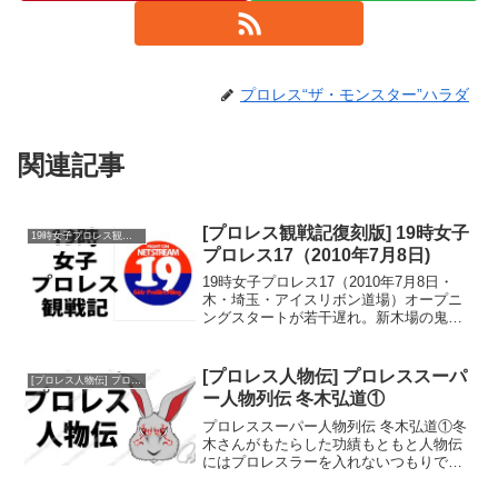
プロレス“ザ・モンスター”ハラダ
関連記事
[プロレス観戦記復刻版] 19時女子
19時女子プロレス観戦記
プロレス17（2010年7月8日)
19時女子プロレス17（2010年7月8日・
木・埼玉・アイスリボン道場）オープニ
ングスタートが若干遅れ。新木場の鬼神
道興業とバッティングしているため、裏
方が足りない。MC真琴はレフェリー兼
任。で、MCはやっぱり現役選手のシーク
[プロレス人物伝] プロレススーパ
[プロレス人物伝] プロレススーパー人物列伝
レット．ベース...
ー人物列伝 冬木弘道①
プロレススーパー人物列伝 冬木弘道①冬
木さんがもたらした功績もともと人物伝
にはプロレスラーを入れないつもりでい
たのですが、あまりに範囲が狭まりすぎ
たため、今年から意趣返しして選手もと