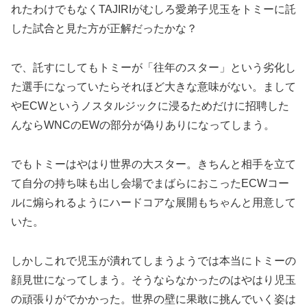
れたわけでもなくTAJIRIがむしろ愛弟子児玉をトミーに託
した試合と見た方が正解だったかな？
で、託すにしてもトミーが「往年のスター」という劣化し
た選手になっていたらそれほど大きな意味がない。まして
やECWというノスタルジックに浸るためだけに招聘した
んならWNCのEWの部分が偽りありになってしまう。
でもトミーはやはり世界の大スター。きちんと相手を立て
て自分の持ち味も出し会場でまばらにおこったECWコー
ルに煽られるようにハードコアな展開もちゃんと用意して
いた。
しかしこれで児玉が潰れてしまうようでは本当にトミーの
顔見世になってしまう。そうならなかったのはやはり児玉
の頑張りがでかかった。世界の壁に果敢に挑んでいく姿は