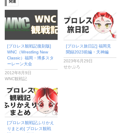
関連
[プロレス観戦記復刻版]
[プロレス旅日記] 福岡見
WNC（Wrestling New
聞録2023前編・天神編
Classic）福岡・博多スタ
2023年6月29日
ーレーン大会
せかぷろ
2012年8月9日
WNC観戦記
[プロレス観戦記ふりかえ
りまとめ] プロレス観戦