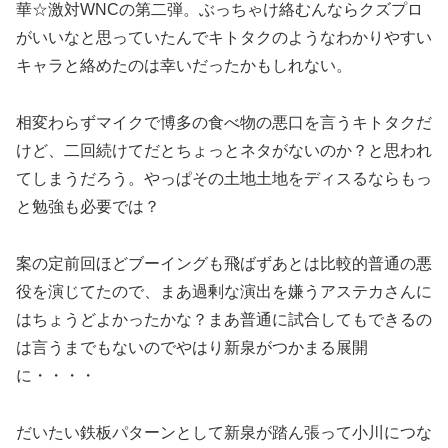
華☆激対WNCの第二弾。ぶっちゃけ絡むんならクズプロ
がいいなと思っていたんでキトタクのようなわかりやすい
キャラと絡めたのは幸いだったかもしれない。
相変わらずマイクで博多の食べ物の悪口を言うキトタクだ
けど、二回続けてだとちょっとネタがないのか？と思われ
てしまうだろう。やっぱその土地土地をディスるならもっ
と勉強も必要では？
案の定前回ほどブーイングも飛ばずあとは比較的普通の悪
役を演じてたので、まあ過剰な演出を嫌うアステカさんに
はちょうどよかったかな？まあ普通に試合してもできるの
は言うまでもないのでやはり新泉がつかまる展開
に・・・・
だいたい鉄板パターンとして新泉が踏ん張って小川につな