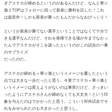
ぎアステカが締めるというのがあるんだけど、なんと華☆
激２TOPはフォローに回って新泉に勝利を託した！これ
は超意外！しかも新泉が勝ったもんだからなおびっくり！
というか新泉が勝てない選手ということではなくて十分で
きる選手なんだけど、それを発揮できる場が今までなかっ
たんでアステカがそこを譲ったというのがこの試合の一番
のサプライズ
だったのだ。
アステカが締める＝華☆激というイメージを覆したという
点では大きな一歩だったと思う。今更アステカ＝華☆激と
いうイメージは変えようがないのは事実だけど、さっきい
ったようにアステカさんが締めなくても大丈夫！という印
象を与えたのはでかかったと思う。こういう対外試合でそ
れをみせられたのも大きかったと思うし。