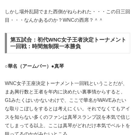
しかし場外乱闘でまた西側がねらわれた・・・この日三回
目・・・なんかあるのか？WNCの西席？＾＾
第五試合：初代WNC女子王者決定トーナメント
一回戦：時間無制限一本勝負
○華名（アームバー）●真琴
WNC女子王座決定トーナメント一回戦ということだが、
まあ興行数と王者を年内に決めたい裏事情からすると、
G1みたくはいかないわけで、ここで華名がWAVEみたい
な取りこぼしをするとは考えにくい。それでなくてもアイ
スを知らない多くのファンは真琴スランプ説を本気で信じ
てしまってる以上、ここは真琴がどれだけ本気でベルトを
狙ってるのかがみたいところ。