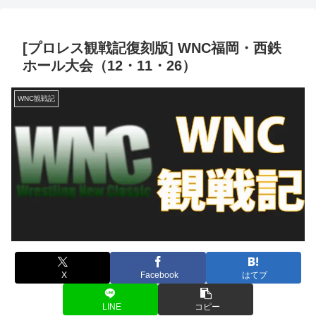
[プロレス観戦記復刻版] WNC福岡・西鉄
ホール大会（12・11・26）
WNC観戦記
X
Facebook
はてブ
LINE
コピー