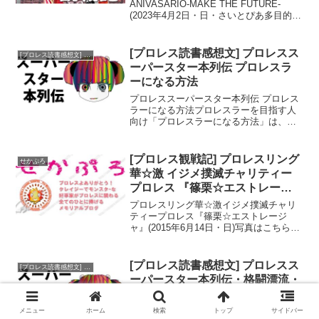
ANIVASARIO-MAKE THE FUTURE-
(2023年4月2日・日・さいとぴあ多目的ホ
ール)イントロダクション私がユーセー選
手の試合をはじめて生でみたのが、約7年
前。当時...
[プロレス読書感想文] プロレスス
[プロレス読書感想文] プロレススーパースター本列伝
ーパースター本列伝 プロレスラ
ーになる方法
プロレススーパースター本列伝 プロレス
ラーになる方法プロレスラーを目指す人
向け「プロレスラーになる方法」は、新
日本プロレスの道場の裏話や仕来り、現
役レスラーからの体験談、プロレスラー
になる為には、どのような運動＆トレー
[プロレス観戦記] プロレスリング
せかぷろ
ニングをすればよいか、...
華☆激 イジメ撲滅チャリティー
プロレス 『篠栗☆エストレージ
ャ』(2015年6月14日・日)
プロレスリング華☆激イジメ撲滅チャリ
ティープロレス『篠栗☆エストレージ
ャ』(2015年6月14日・日)写真はこちらか
らイントロダクション古賀の奇跡を見届
けてから一週間後、昨年に引き続いて笹
栗大会にも行くことにした。ここはメル
[プロレス読書感想文] プロレスス
[プロレス読書感想文] プロレススーパースター本列伝
カド笹栗という町...
ーパースター本列伝・格闘漂流・
猛き風に告げよ―私説UWF伝
プロレススーパースター本列伝・格闘漂
メニュー
ホーム
検索
トップ
サイドバー