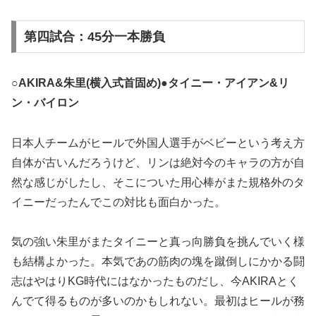
第四試合：45分一本勝負
○AKIRA&朱里(横入式首固め)●タイニー・アイアン&リ
ン・バイロン
日本人チームがヒールで外国人選手がベビーという考え方
自体が古いんだろうけど、リンは絶対今のキャラの方が自
然な感じがしたし、そこについた用心棒がまた規格外のタ
イニーだったんでこの対比も面白かった。
気の強い朱里がまたタイニーと真っ向勝負を挑んでいく様
も結構よかった。本気であの筋肉の塊を蹴倒しにかかる闘
志はやはりKG時代にはなかったものだし、今AKIRAとく
んでて得るものが多いのかもしれない。最初はヒールが務