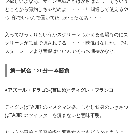
フ欲しいよなあ。サイン色紙とかはかざばるし。そういう
ところから節約しちゃだめよ・・・・年間通して使えるや
つ1部でいいんで置いてほしかったなあ・・・
入ってびっくりというかスクリーンつかえる会場なのにス
クリーンが黒幕で隠されてる・・・・映像はなしか。でも
スターレーンより音響はいいんでそっち期待かなと。
第一試合：20分一本勝負
●アズール・ドラゴン(首固め)○ティグレ・ブランコ
ティグレはTAJIRIのマスクマン姿。しかし変身のいきさつ
はTAJIRIのツイッターを読まないと意味不明。
というか事前に予習前提で変身するのもどうかと思うよ。