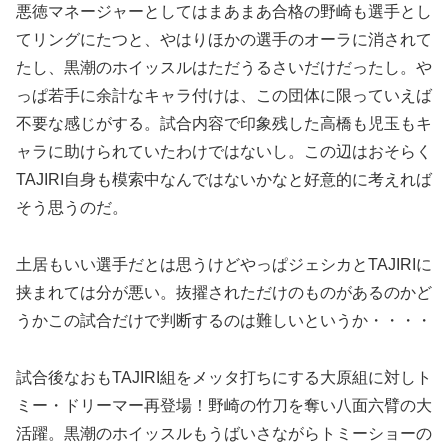
悪徳マネージャーとしてはまあまあ合格の野崎も選手とし
てリングにたつと、やはりほかの選手のオーラに消されて
たし、黒潮のホイッスルはただうるさいだけだったし。や
っぱ若手に余計なキャラ付けは、この団体に限っていえば
不要な感じがする。試合内容で印象残した高橋も児玉もキ
ャラに助けられていたわけではないし。この辺はおそらく
TAJIRI自身も模索中なんではないかなと好意的に考えれば
そう思うのだ。
土居もいい選手だとは思うけどやっぱジェシカとTAJIRIに
挟まれては分が悪い。抜擢されただけのものがあるのかど
うかこの試合だけで判断するのは難しいというか・・・・
試合後なおもTAJIRI組をメッタ打ちにする大原組に対しト
ミー・ドリーマー再登場！野崎の竹刀を奪い八面六臂の大
活躍。黒潮のホイッスルもうばいさながらトミーショーの