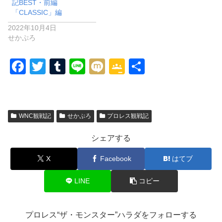
記BEST・前編
「CLASSIC」編
2022年10月4日
せかぷろ
F
T
T
Li
M
G
共
a
wi
u
n
ixi
o
有
c
tt
m
e
o
e
er
bl
gl
WNC観戦記
せかぷろ
プロレス観戦記
b
r
e
シェアする
o
Cl
o
a
X
Facebook
はてブ
k
ss
LINE
コピー
ro
o
プロレス“ザ・モンスター”ハラダをフォローする