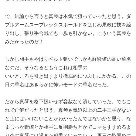
で、結論から言うと真琴は本気で狙っていったと思う。ダ
ブルアームスープレックスホールドをはじめ果敢に技を繰
り出し、張り手合戦でも一歩も引かない。こういう真琴を
みたかったのだ！
しかし相手もやはりベルト狙いでしかも経験値の高い華名
なのだ。そうなるともうこれは相手の
いいところを引き出すより徹底的につぶしにかかる。この
日の華名はあきらかに怖いモードの華名だった。
だから真琴を格下扱いせず容赦なく潰していった。でもこ
れで正解だったと思う。真琴も気迫以上の二手三手がない
と上にはいけないことがわかったんではないかと思う。な
まじっか野崎とか相手に反則勝ちとかでコマをすすめるよ
り今の真琴には過ぎた相手といっていい。再三の脇固めに