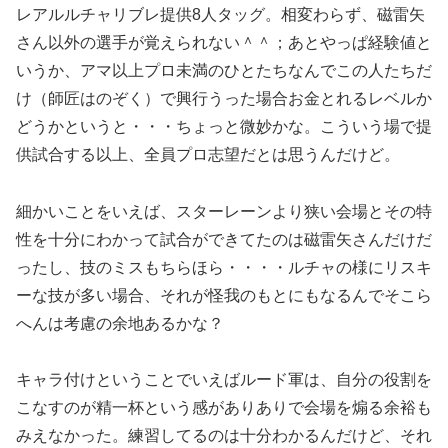
レアルルチャリブレ提供8人タッグ。相変わらず、磁雷矢
さん以外の選手が覚えられない＾＾；あとやっぱ経験値と
いうか、アマ以上プロ未満のひとたちなんでこの人たちだ
け（師匠はのぞく）で興行うった場合お金とれるレベルか
どうかというと・・・ちょっと微妙かな。こういう場で提
供試合する以上、全員プロ志望だとは思うんだけど。
細かいことをいえば、スターレーンより狭い会場とその特
性を十分にわかって試合ができてたのは磁雷矢さんだけだ
ったし、技のミスもちらほら・・・・ルチャの様にリスキ
ーな技が多い場合、それが怪我のもとにもなるんでそこら
へんは考慮の余地あるかな？
キャラ付けということでいえばルード軍は、自分の役割を
こなすのが精一杯という感がありありで会場を煽る余裕も
みえなかった。練習してるのは十分わかるんだけど、それ