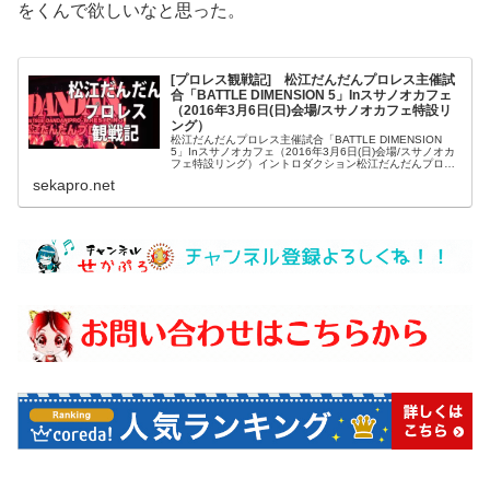
をくんで欲しいなと思った。
[プロレス観戦記] 松江だんだんプロレス主催試
合「BATTLE DIMENSION 5」Inスサノオカフェ
（2016年3月6日(日)会場/スサノオカフェ特設リ
ング）
松江だんだんプロレス主催試合「BATTLE DIMENSION
5」Inスサノオカフェ（2016年3月6日(日)会場/スサノオカ
フェ特設リング）イントロダクション松江だんだんプロレ
スは総合格闘技団体「YAMATO」を母体として派生した社
sekapro.net
会人...