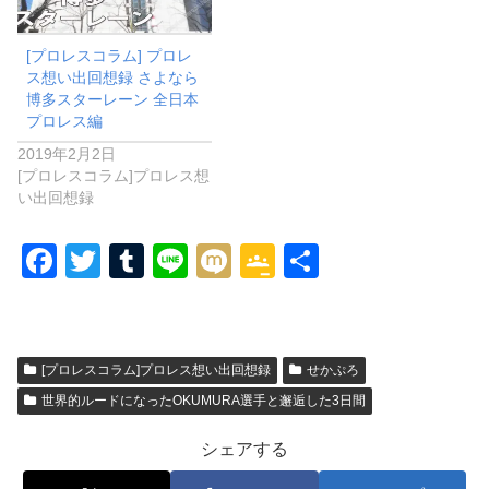
[プロレスコラム] プロレ
ス想い出回想録 さよなら
博多スターレーン 全日本
プロレス編
2019年2月2日
[プロレスコラム]プロレス想
い出回想録
F
T
T
Li
M
G
共
a
wi
u
n
ixi
o
有
c
tt
m
e
o
e
er
bl
gl
[プロレスコラム]プロレス想い出回想録
せかぷろ
b
r
e
世界的ルードになったOKUMURA選手と邂逅した3日間
o
Cl
シェアする
o
a