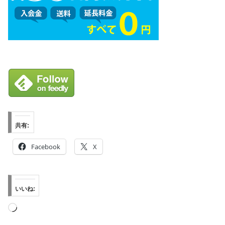
共有:
Facebook
X
いいね:
読
み