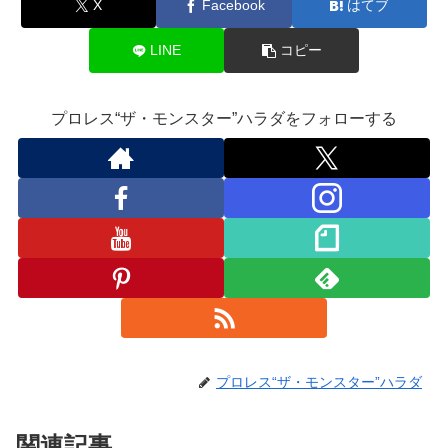
X
Facebook
はてブ
k
ss
ro
LINE
コピー
o
m
プロレス“ザ・モンスター”ハラダをフォローする
プロレス“ザ・モンスター”ハラダ
関連記事