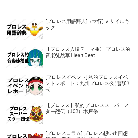
トロダクションこの日も当たり前に職業
訓練基金の授業受けていた。 で、実は直
前までいく気はなかったのだが、毎...
[プロレス用語辞典]（マ行) ミサイルキ
ック
【プロレス入場テーマ曲】 プロレス的
音楽徒然草 Heart Beat
[プロレスイベント] 私的プロレスイベ
ントレポート：九州プロレス公開調印
式
【プロレス】私的プロレススーパース
ター烈伝（102）木戸修
[プロレスコラム] プロレス想い出回想