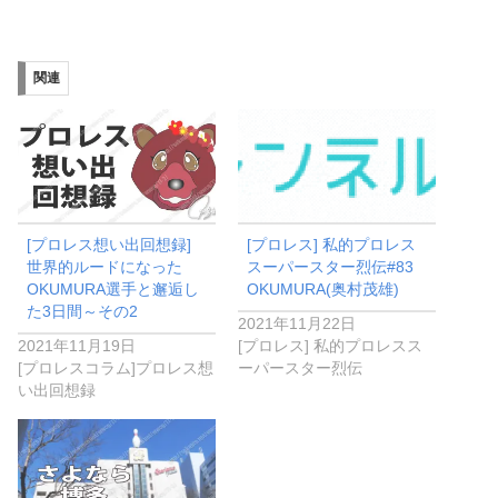
込
み
関連
中…
[プロレス想い出回想録]
[プロレス] 私的プロレス
世界的ルードになった
スーパースター烈伝#83
OKUMURA選手と邂逅し
OKUMURA(奥村茂雄)
た3日間～その2
2021年11月22日
2021年11月19日
[プロレス] 私的プロレスス
[プロレスコラム]プロレス想
ーパースター烈伝
い出回想録