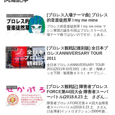
[プロレス入場テーマ曲] プロレス
[プロレス入場テーマ曲]プロレス的音楽徒然草
的音楽徒然草 I my me mine
プロレス的音楽徒然草 I my me mine マ
シン軍団の誕生今回はプロレスラーの入
場テーマ曲ではないのですが、とあるプ
ロレスラー繋がりで、POLYSICSという
バンドの「 I my me mine」をご紹介しま
す。その前に、先ごろ、新日...
[プロレス観戦記復刻版] 全日本プ
せかぷろ
ロレスANNIVERSARY TOUR
2011
全日本プロレスANNIVERSARY TOUR
2011(2011年10月19日（水）於：海峡メ
ッセ下関・観客数６５０）オープニング
この日はいったんかえって休憩はさんで
早い夕食とって家を出た。途中混んだも
ののすんなりメッセ入りを果たすと、
[プロレス観戦記] 障害者プロレス
せかぷろ
駐...
FORCE第44回大会 障害者スーパ
ーバトル(2018.6.23 土 さざんぴ
あ博多)
障害者プロレスFORCE第４４回大会障害
者スーパーバトル(2018.6.23 土 さざん
ぴあ博多)イントロダクション2000年旗揚