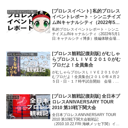
げから18年にわたり、44回もの大会をひ
らいてきた障害者プロレス団体FORCE。
さざんぴあのイベント案内には障...
[プロレスイベント] 私的プロレス
[プロレスイベント] 私的プロレスイベントレポート
イベントレポート・シンニチイズ
ムINキャナルシティ（2022年5月
1日:キャナルシティ博多）後編
私的プロレスイベントレポート・シンニ
チイズムINキャナルシティ（2022年5月1
日:キャナルシティ博多）後編体験会場へ
さて、案内していただいたお姉さんと別
れた私は体験会場に向かった。体験会場
では入場体験と実際のリングに上がれる
[プロレス観戦記復刻版] がむしゃ
がむしゃらプロレス観戦記
体験ができるよ...
らプロレスＬＩＶＥ２０１０がむ
プロだよ！全員集合
がむしゃらプロレスＬＩＶＥ２０１０が
むプロだよ！全員集合(２０１０年４月２
５日・日・１７時半試合開始 会場．北
九州パレス)イントロダクション実際前日
からもう観戦モードに入っていたのでハ
ードルをあげるような展開予想をしてみ
[プロレス観戦記復刻版] 全日本プ
せかぷろ
たりすっかり気分は紅...
ロレスANIVAERSARY TOUR
2010 第10戦下関大会
全日本プロレスANIVAERSARY TOUR
2010 第10戦下関大会観戦記
（2010.10.22.FRI:海峡メッセ下関）イン