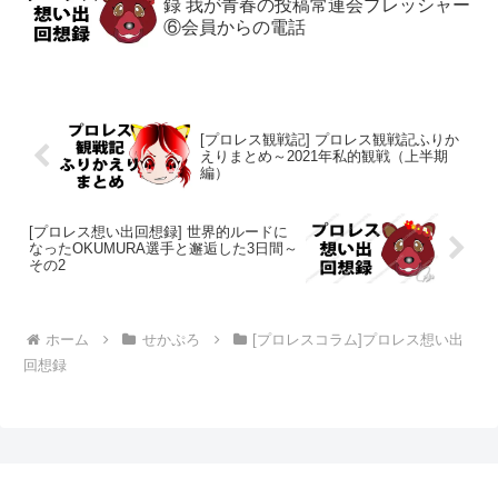
録 我が青春の投稿常連会プレッシャー
⑥会員からの電話
[プロレス観戦記] プロレス観戦記ふりか
えりまとめ～2021年私的観戦（上半期
編）
[プロレス想い出回想録] 世界的ルードに
なったOKUMURA選手と邂逅した3日間～
その2
ホーム
せかぷろ
[プロレスコラム]プロレス想い出
回想録