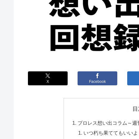
X
Facebook
目
プロレス想い出コラム～週
いつ朽ち果ててもいいよ